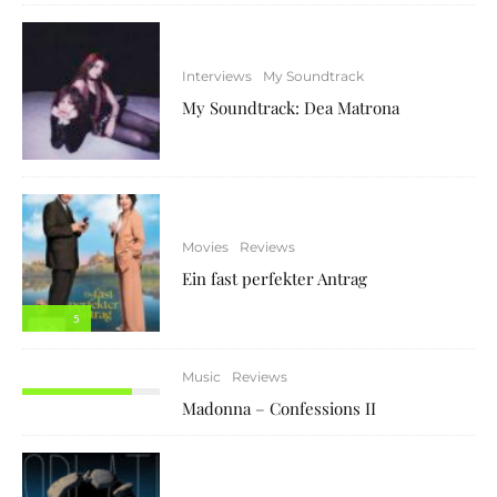
Interviews
My Soundtrack
My Soundtrack: Dea Matrona
Movies
Reviews
Ein fast perfekter Antrag
5
Music
Reviews
8
Madonna – Confessions II