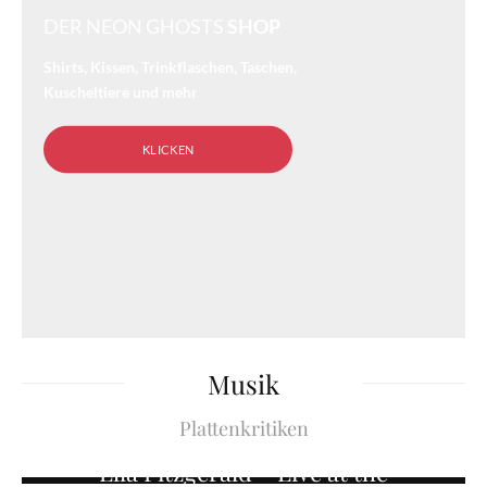
DER NEON GHOSTS
SHOP
Shirts, Kissen, Trinkflaschen, Taschen,
Kuscheltiere und mehr
KLICKEN
Musik
Plattenkritiken
Music
Reviews
Ella Fitzgerald – Live at the