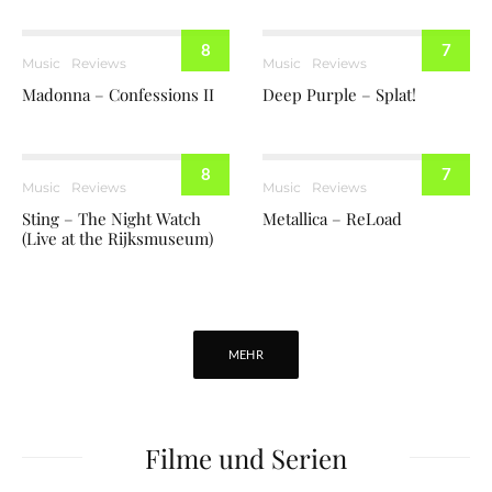
Falkoner Theatre Copenhagen 6th
February 1966
8
7
Music
Reviews
Music
Reviews
Madonna – Confessions II
Deep Purple – Splat!
8
7
Music
Reviews
Music
Reviews
Sting – The Night Watch
Metallica – ReLoad
(Live at the Rijksmuseum)
MEHR
Filme und Serien