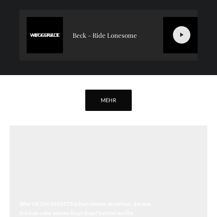
Beck – Ride Lonesome
WIR GERADE ABGESPIELT
MEHR
Wer NEON GHOSTS schon immer anziehen, daraus
trinken oder seinen Kopf drauf betten wollte