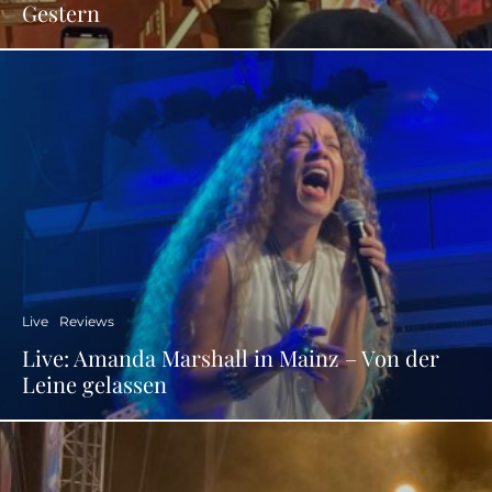
Gestern
Live
Reviews
Live: Amanda Marshall in Mainz – Von der
Leine gelassen