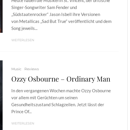
Heute haben die Musikerin St. Vincent, der britische
Singer-Songwriter Sam Fender und
„Südstaatenrocker“ Jason Isbell ihre Versionen
von Metallicas „Sad But True“ veröffentlicht und dem
Song jeweils...
WEITERLESEN
Music
Reviews
Ozzy Osbourne – Ordinary Man
In den vergangenen Wochen machte Ozzy Osbourne
vor allem mit Gerüchten um seinen
Gesundheitszustand Schlagzeilen. Jetzt lässt der
Prince Of...
WEITERLESEN