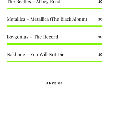
The Beatles – Abbey Road
10
Metallica – Metallica (The Black Album)
10
Boygenius – The Record
10
Nakhane – You Will Not Die
10
ANZEIGE