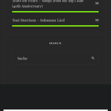
Tears for Fears – Songs from the Big Chair
10
(40th Anniversary)
Toni Morrison – Solomons Lied
10
SEARCH