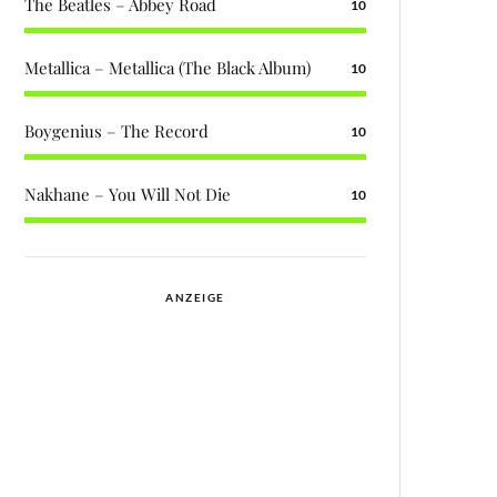
The Beatles – Abbey Road
10
Metallica – Metallica (The Black Album)
10
Boygenius – The Record
10
Nakhane – You Will Not Die
10
ANZEIGE