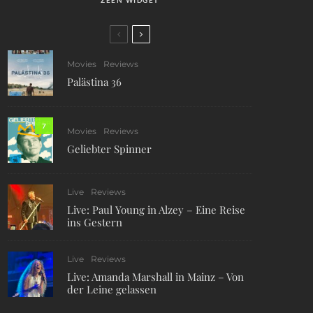
Movies
Reviews
Palästina 36
7
Movies
Reviews
Geliebter Spinner
Live
Reviews
Live: Paul Young in Alzey – Eine Reise
ins Gestern
Live
Reviews
Live: Amanda Marshall in Mainz – Von
der Leine gelassen