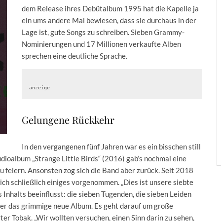
dem Release ihres Debütalbum 1995 hat die Kapelle ja
ein ums andere Mal bewiesen, dass sie durchaus in der
Lage ist, gute Songs zu schreiben. Sieben Grammy-
Nominierungen und 17 Millionen verkaufte Alben
sprechen eine deutliche Sprache.
anzeige
Gelungene Rückkehr
In den vergangenen fünf Jahren war es ein bisschen still
udioalbum „Strange Little Birds“ (2016) gab’s nochmal eine
u feiern. Ansonsten zog sich die Band aber zurück. Seit 2018
ch schließlich einiges vorgenommen. „Dies ist unsere siebte
 Inhalts beeinflusst: die sieben Tugenden, die sieben Leiden
ber das grimmige neue Album. Es geht darauf um große
ter Tobak. „Wir wollten versuchen, einen Sinn darin zu sehen,