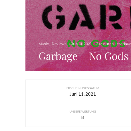
Music
Reviews
·
Juni 11, 2021
·
3 Minuten Lesedaue
Garbage – No Gods
ERSCHEINUNGSDATUM
Juni 11, 2021
UNSERE WERTUNG
8