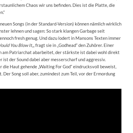
rstaunlichem Chaos wir uns befinden. Dies ist die Platte, die
n.“
 neuen Songs (in der Standard-Version) können nämlich wirklich
ster lehnen und sagen: So stark klangen Garbage seit
 dennoch fresh genug. Und dazu lodert in Mansons Texten immer
Would You Blow It
„, fragt sie in „Godhead“ den Zuhörer. Einer
h am Patriarchat abarbeitet, der stärkste ist dabei wohl direkt
 ist der Sound dabei aber messerscharf und aggressiv.
 die Haut gehende „Waiting For God“ eindrucksvoll beweist,
. Der Song soll aber, zumindest zum Teil, vor der Ermordung