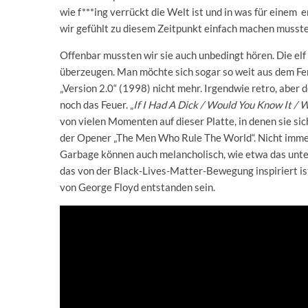
wie f***ing verrückt die Welt ist und in was für einem e
wir gefühlt zu diesem Zeitpunkt einfach machen musste
Offenbar mussten wir sie auch unbedingt hören. Die elf
überzeugen. Man möchte sich sogar so weit aus dem Fen
„Version 2.0“ (1998) nicht mehr. Irgendwie retro, aber
noch das Feuer. „
If I Had A Dick / Would You Know It / 
von vielen Momenten auf dieser Platte, in denen sie sic
der Opener „The Men Who Rule The World“. Nicht immer
Garbage können auch melancholisch, wie etwa das unter
das von der Black-Lives-Matter-Bewegung inspiriert ist
von George Floyd entstanden sein.