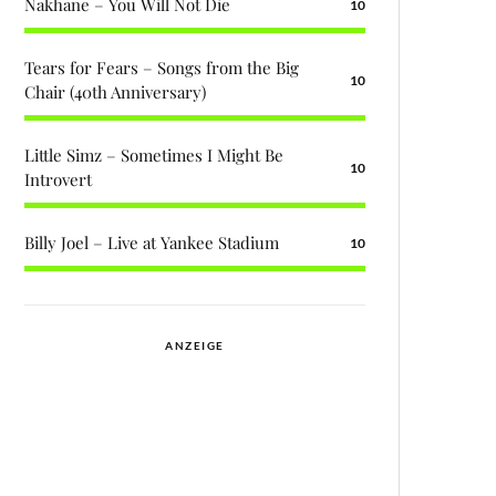
Nakhane – You Will Not Die
10
Tears for Fears – Songs from the Big
10
Chair (40th Anniversary)
Little Simz – Sometimes I Might Be
10
Introvert
Billy Joel – Live at Yankee Stadium
10
ANZEIGE