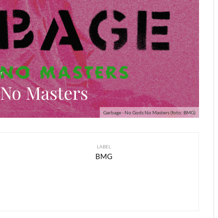
r
 No Masters
Garbage - No Gods No Masters (foto: BMG)
LABEL
BMG