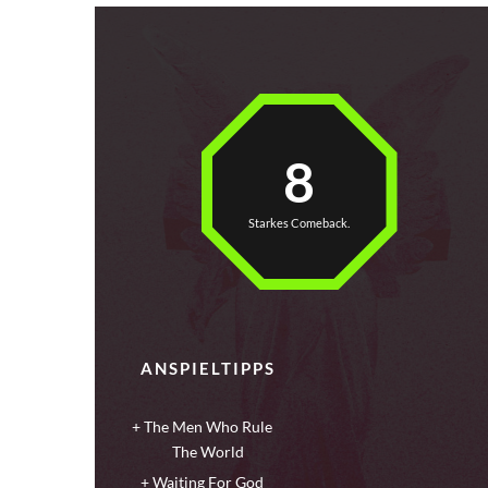
8
Starkes Comeback.
ANSPIELTIPPS
The Men Who Rule
The World
Waiting For God