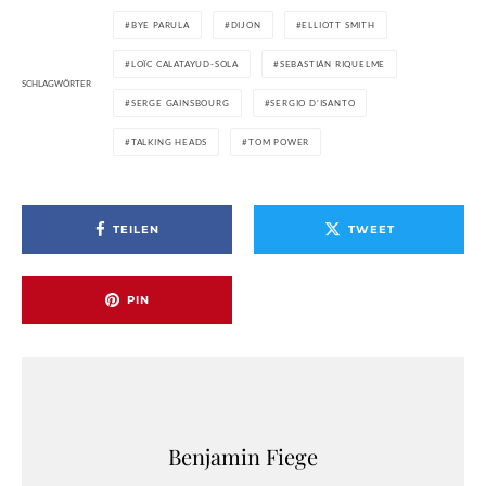
BYE PARULA
DIJON
ELLIOTT SMITH
LOÏC CALATAYUD-SOLA
SEBASTIÁN RIQUELME
SCHLAGWÖRTER
SERGE GAINSBOURG
SERGIO D'ISANTO
TALKING HEADS
TOM POWER
TEILEN
TWEET
PIN
Benjamin Fiege