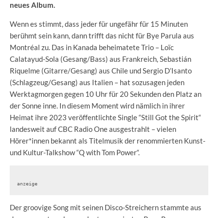
neues Album.
Wenn es stimmt, dass jeder für ungefähr für 15 Minuten
berühmt sein kann, dann trifft das nicht für Bye Parula aus
Montréal zu. Das in Kanada beheimatete Trio – Loïc
Calatayud-Sola (Gesang/Bass) aus Frankreich, Sebastián
Riquelme (Gitarre/Gesang) aus Chile und Sergio D’Isanto
(Schlagzeug/Gesang) aus Italien – hat sozusagen jeden
Werktagmorgen gegen 10 Uhr für 20 Sekunden den Platz an
der Sonne inne. In diesem Moment wird nämlich in ihrer
Heimat ihre 2023 veröffentlichte Single “Still Got the Spirit“
landesweit auf CBC Radio One ausgestrahlt – vielen
Hörer*innen bekannt als Titelmusik der renommierten Kunst-
und Kultur-Talkshow “Q with Tom Power“.
anzeige
Der groovige Song mit seinen Disco-Streichern stammte aus