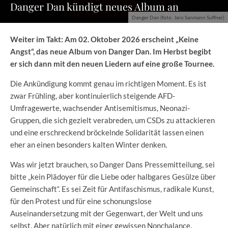
Danger Dan kündigt neues Album an
Danger Dan (foto: Jaro Sanmann Suffner)
Weiter im Takt: Am 02. Oktober 2026 erscheint „Keine
Angst“, das neue Album von Danger Dan. Im Herbst begibt
er sich dann mit den neuen Liedern auf eine große Tournee.
Die Ankündigung kommt genau im richtigen Moment. Es ist
zwar Frühling, aber kontinuierlich steigende AFD-
Umfragewerte, wachsender Antisemitismus, Neonazi-
Gruppen, die sich gezielt verabreden, um CSDs zu attackieren
und eine erschreckend bröckelnde Solidarität lassen einen
eher an einen besonders kalten Winter denken.
Was wir jetzt brauchen, so Danger Dans Pressemitteilung, sei
bitte „kein Plädoyer für die Liebe oder halbgares Gesülze über
Gemeinschaft“. Es sei Zeit für Antifaschismus, radikale Kunst,
für den Protest und für eine schonungslose
Auseinandersetzung mit der Gegenwart, der Welt und uns
selbst. Aber natürlich mit einer gewissen Nonchalance.