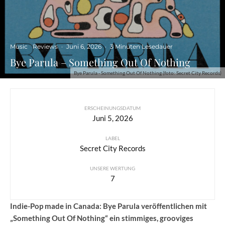
Music
Reviews
·
Juni 6, 2026
·
3 Minuten Lesedauer
Bye Parula – Something Out Of Nothing
Bye Parula - Something Out Of Nothing (foto: Secret City Records)
ERSCHEINUNGSDATUM
Juni 5, 2026
LABEL
Secret City Records
UNSERE WERTUNG
7
Indie-Pop made in Canada: Bye Parula veröffentlichen mit
„Something Out Of Nothing“ ein stimmiges, grooviges