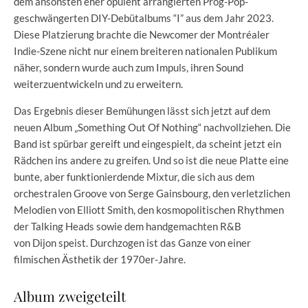
dem ansonsten eher opulent arrangierten Prog-Pop-
geschwängerten DIY-Debütalbums “I” aus dem Jahr 2023.
Diese Platzierung brachte die Newcomer der Montréaler
Indie-Szene nicht nur einem breiteren nationalen Publikum
näher, sondern wurde auch zum Impuls, ihren Sound
weiterzuentwickeln und zu erweitern.
Das Ergebnis dieser Bemühungen lässt sich jetzt auf dem
neuen Album „Something Out Of Nothing“ nachvollziehen. Die
Band ist spürbar gereift und eingespielt, da scheint jetzt ein
Rädchen ins andere zu greifen. Und so ist die neue Platte eine
bunte, aber funktionierdende Mixtur, die sich aus dem
orchestralen Groove von Serge Gainsbourg, den verletzlichen
Melodien von Elliott Smith, den kosmopolitischen Rhythmen
der Talking Heads sowie dem handgemachten R&B
von Dijon speist. Durchzogen ist das Ganze von einer
filmischen Ästhetik der 1970er-Jahre.
Album zweigeteilt