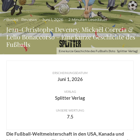
Books
Reviews
·
Juni 1, 2026
·
2 Minuten Lesedauer
Jean-Christophe Deveney, Mickaël Correia &
Lelio Bonaccorso – Eine kurze Geschichte des
Fußballs
Eine kurze Geschichte des Fußballs (foto: Splitter Verlag)
ERSCHEINUNGSDATUM
Juni 1, 2026
VERLAG
Splitter Verlag
UNSERE WERTUNG
7.5
Die Fußball-Weltmeisterschaft in den USA, Kanada und