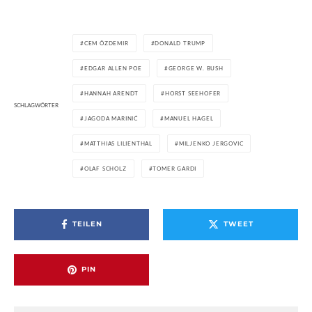
CEM ÖZDEMIR
DONALD TRUMP
EDGAR ALLEN POE
GEORGE W. BUSH
HANNAH ARENDT
HORST SEEHOFER
SCHLAGWÖRTER
JAGODA MARINIĆ
MANUEL HAGEL
MATTHIAS LILIENTHAL
MILJENKO JERGOVIC
OLAF SCHOLZ
TOMER GARDI
TEILEN
TWEET
PIN