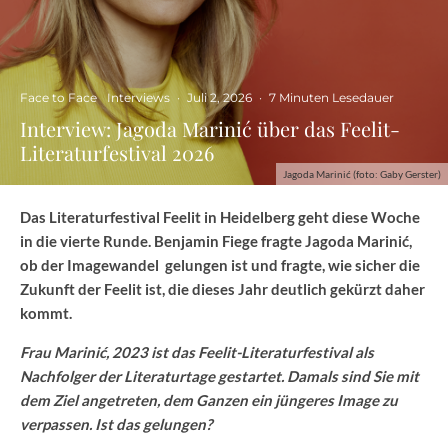
Face to Face
Interviews
·
Juli 2, 2026
·
7 Minuten Lesedauer
Interview: Jagoda Marinić über das Feelit-
Literaturfestival 2026
Jagoda Marinić (foto: Gaby Gerster)
Das Literaturfestival Feelit in Heidelberg geht diese Woche
in die vierte Runde. Benjamin Fiege fragte Jagoda Marinić,
ob der Imagewandel gelungen ist und fragte, wie sicher die
Zukunft der Feelit ist, die dieses Jahr deutlich gekürzt daher
kommt.
Frau Marinić, 2023 ist das Feelit-Literaturfestival als
Nachfolger der Literaturtage gestartet. Damals sind Sie mit
dem Ziel angetreten, dem Ganzen ein jüngeres Image zu
verpassen. Ist das gelungen?