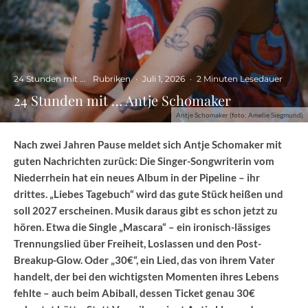
24 Stunden mit ...
Rubriken
·
Juli 1, 2026
·
2 Minuten Lesedauer
24 Stunden mit … Antje Schomaker
Antje Schomaker (foto: Amelie Siegmund)
Nach zwei Jahren Pause meldet sich Antje Schomaker mit
guten Nachrichten zurück: Die Singer-Songwriterin vom
Niederrhein hat ein neues Album in der Pipeline – ihr
drittes. „Liebes Tagebuch“ wird das gute Stück heißen und
soll 2027 erscheinen. Musik daraus gibt es schon jetzt zu
hören. Etwa die Single „Mascara“ – ein ironisch-lässiges
Trennungslied über Freiheit, Loslassen und den Post-
Breakup-Glow. Oder „30€“, ein Lied, das von ihrem Vater
handelt, der bei den wichtigsten Momenten ihres Lebens
fehlte – auch beim Abiball, dessen Ticket genau 30€