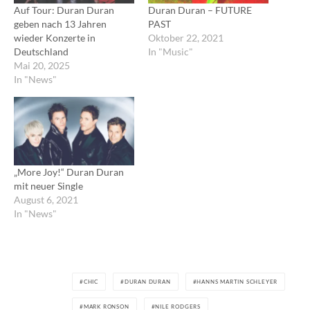
Auf Tour: Duran Duran
Duran Duran – FUTURE
geben nach 13 Jahren
PAST
wieder Konzerte in
Oktober 22, 2021
Deutschland
In "Music"
Mai 20, 2025
In "News"
„More Joy!“ Duran Duran
mit neuer Single
August 6, 2021
In "News"
CHIC
DURAN DURAN
HANNS MARTIN SCHLEYER
MARK RONSON
NILE RODGERS