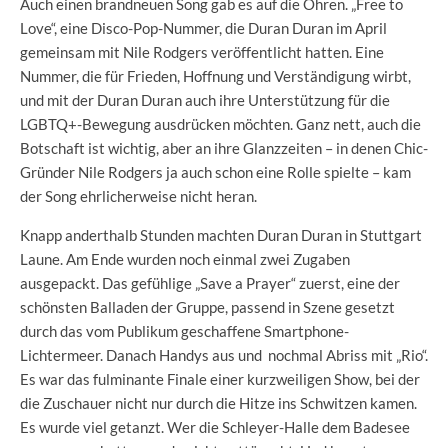
Auch einen brandneuen Song gab es auf die Ohren. „Free to
Love“, eine Disco-Pop-Nummer, die Duran Duran im April
gemeinsam mit Nile Rodgers veröffentlicht hatten. Eine
Nummer, die für Frieden, Hoffnung und Verständigung wirbt,
und mit der Duran Duran auch ihre Unterstützung für die
LGBTQ+-Bewegung ausdrücken möchten. Ganz nett, auch die
Botschaft ist wichtig, aber an ihre Glanzzeiten – in denen Chic-
Gründer Nile Rodgers ja auch schon eine Rolle spielte – kam
der Song ehrlicherweise nicht heran.
Knapp anderthalb Stunden machten Duran Duran in Stuttgart
Laune. Am Ende wurden noch einmal zwei Zugaben
ausgepackt. Das gefühlige „Save a Prayer“ zuerst, eine der
schönsten Balladen der Gruppe, passend in Szene gesetzt
durch das vom Publikum geschaffene Smartphone-
Lichtermeer. Danach Handys aus und nochmal Abriss mit „Rio“.
Es war das fulminante Finale einer kurzweiligen Show, bei der
die Zuschauer nicht nur durch die Hitze ins Schwitzen kamen.
Es wurde viel getanzt. Wer die Schleyer-Halle dem Badesee