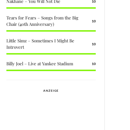
Nakhane – You Will Not Die
10
Tears for Fears – Songs from the Big
10
Chair (40th Anniversary)
Little Simz – Sometimes I Might Be
10
Introvert
Billy Joel – Live at Yankee Stadium
10
ANZEIGE