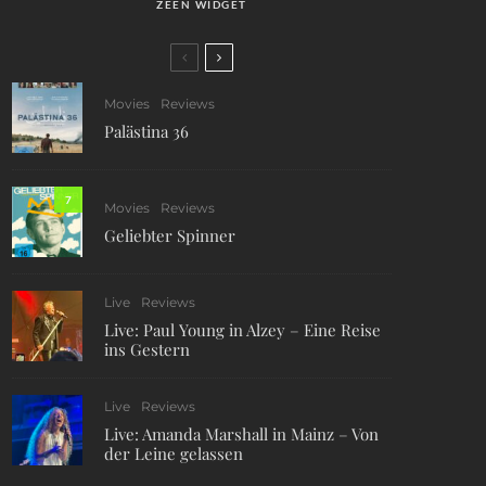
ZEEN WIDGET
Movies
Reviews
Palästina 36
7
Movies
Reviews
Geliebter Spinner
Live
Reviews
Live: Paul Young in Alzey – Eine Reise
ins Gestern
Live
Reviews
Live: Amanda Marshall in Mainz – Von
der Leine gelassen