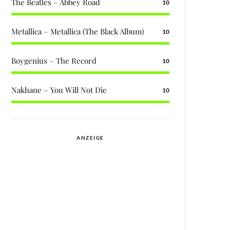
The Beatles – Abbey Road
10
Metallica – Metallica (The Black Album)
10
Boygenius – The Record
10
Nakhane – You Will Not Die
10
ANZEIGE