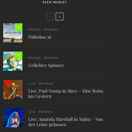
ZEEN WIDGET
0
Movies
Reviews
Palästina 36
7
Movies
Reviews
Geliebter Spinner
Live
Reviews
Live: Paul Young in Alzey – Eine Reise
ins Gestern
Live
Reviews
Live: Amanda Marshall in Mainz – Von
der Leine gelassen