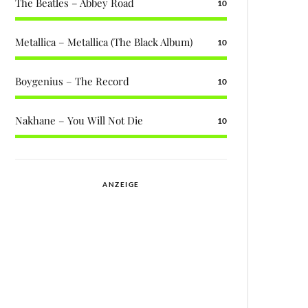
The Beatles – Abbey Road
10
Metallica – Metallica (The Black Album)
10
Boygenius – The Record
10
Nakhane – You Will Not Die
10
ANZEIGE