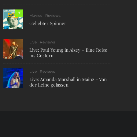
7
Movies
Reviews
Geliebter Spinner
Live
Reviews
Live: Paul Young in Alzey – Eine Reise
ins Gestern
Live
Reviews
Live: Amanda Marshall in Mainz – Von
der Leine gelassen