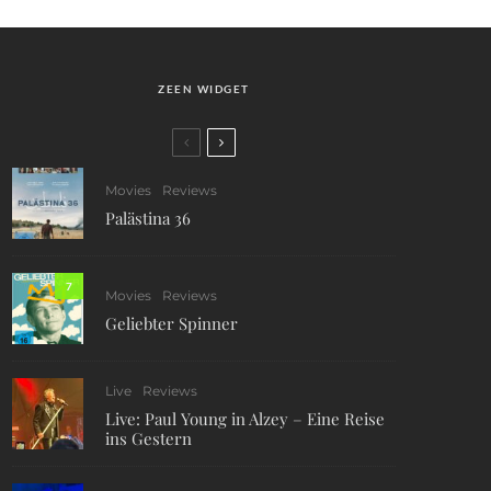
ZEEN WIDGET
Movies
Reviews
Palästina 36
7
Movies
Reviews
Geliebter Spinner
Live
Reviews
Live: Paul Young in Alzey – Eine Reise
ins Gestern