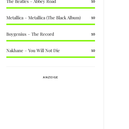
The Beatles – Abbey Road
10
Metallica – Metallica (The Black Album)
10
Boygenius – The Record
10
Nakhane – You Will Not Die
10
ANZEIGE