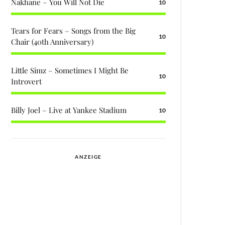
Nakhane – You Will Not Die
10
Tears for Fears – Songs from the Big
10
Chair (40th Anniversary)
Little Simz – Sometimes I Might Be
10
Introvert
Billy Joel – Live at Yankee Stadium
10
ANZEIGE