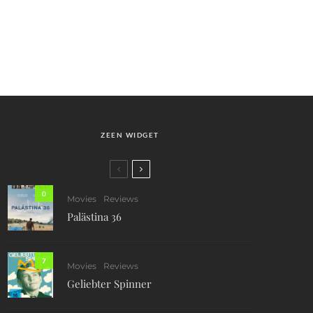
ZEEN WIDGET
0
Movies
Reviews
Palästina 36
7
Movies
Reviews
Geliebter Spinner