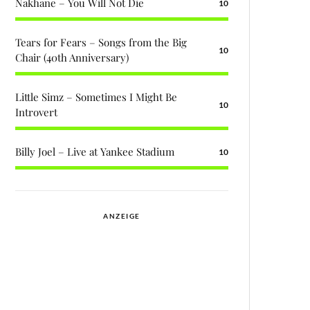
Nakhane – You Will Not Die
10
Tears for Fears – Songs from the Big
10
Chair (40th Anniversary)
Little Simz – Sometimes I Might Be
10
Introvert
Billy Joel – Live at Yankee Stadium
10
ANZEIGE