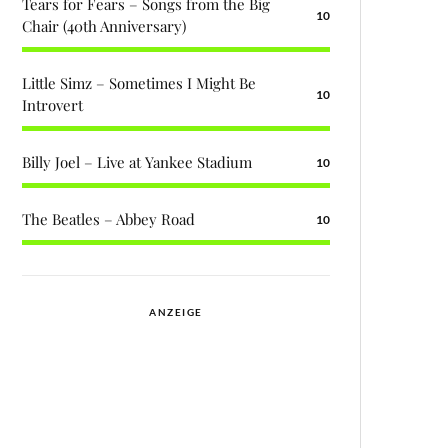
Tears for Fears – Songs from the Big
10
Chair (40th Anniversary)
Little Simz – Sometimes I Might Be
10
Introvert
Billy Joel – Live at Yankee Stadium
10
The Beatles – Abbey Road
10
ANZEIGE