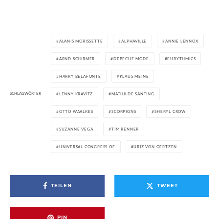
ALANIS MORISSETTE
ALPHAVILLE
ANNIE LENNOX
ARND SCHIRMER
DEPECHE MODE
EURYTHMICS
HARRY BELAFONTE
KLAUS MEINE
SCHLAGWÖRTER
LENNY KRAVITZ
MATHILDE SANTING
OTTO WAALKES
SCORPIONS
SHERYL CROW
SUZANNE VEGA
TIM RENNER
UNIVERSAL CONGRESS OF
URIZ VON OERTZEN
TEILEN
TWEET
PIN