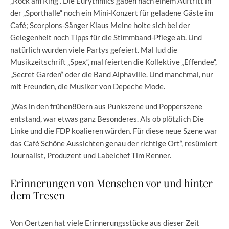
„Rock am Ring“. Die Eurythmics gaben nach einem Auftritt in
der „Sporthalle“ noch ein Mini-Konzert für geladene Gäste im
Café; Scorpions-Sänger Klaus Meine holte sich bei der
Gelegenheit noch Tipps für die Stimmband-Pflege ab. Und
natürlich wurden viele Partys gefeiert. Mal lud die
Musikzeitschrift „Spex“, mal feierten die Kollektive „Effendee“,
„Secret Garden“ oder die Band Alphaville. Und manchmal, nur
mit Freunden, die Musiker von Depeche Mode.
„Was in den frühen80ern aus Punkszene und Popperszene
entstand, war etwas ganz Besonderes. Als ob plötzlich Die
Linke und die FDP koalieren würden. Für diese neue Szene war
das Café Schöne Aussichten genau der richtige Ort“, resümiert
Journalist, Produzent und Labelchef Tim Renner.
Erinnerungen von Menschen vor und hinter
dem Tresen
Von Oertzen hat viele Erinnerungsstücke aus dieser Zeit