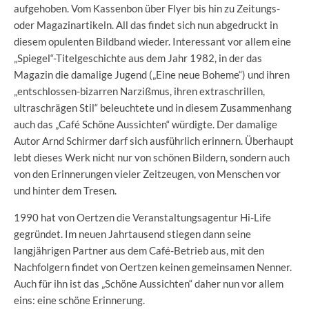
aufgehoben. Vom Kassenbon über Flyer bis hin zu Zeitungs-
oder Magazinartikeln. All das findet sich nun abgedruckt in
diesem opulenten Bildband wieder. Interessant vor allem eine
„Spiegel“-Titelgeschichte aus dem Jahr 1982, in der das
Magazin die damalige Jugend („Eine neue Boheme“) und ihren
„entschlossen-bizarren Narzißmus, ihren extraschrillen,
ultraschrägen Stil“ beleuchtete und in diesem Zusammenhang
auch das „Café Schöne Aussichten“ würdigte. Der damalige
Autor Arnd Schirmer darf sich ausführlich erinnern. Überhaupt
lebt dieses Werk nicht nur von schönen Bildern, sondern auch
von den Erinnerungen vieler Zeitzeugen, von Menschen vor
und hinter dem Tresen.
1990 hat von Oertzen die Veranstaltungsagentur Hi-Life
gegründet. Im neuen Jahrtausend stiegen dann seine
langjährigen Partner aus dem Café-Betrieb aus, mit den
Nachfolgern findet von Oertzen keinen gemeinsamen Nenner.
Auch für ihn ist das „Schöne Aussichten“ daher nun vor allem
eins: eine schöne Erinnerung.