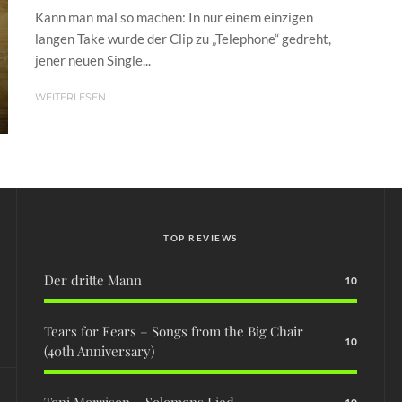
Kann man mal so machen: In nur einem einzigen
langen Take wurde der Clip zu „Telephone“ gedreht,
jener neuen Single...
WEITERLESEN
TOP REVIEWS
Der dritte Mann
10
Tears for Fears – Songs from the Big Chair
10
(40th Anniversary)