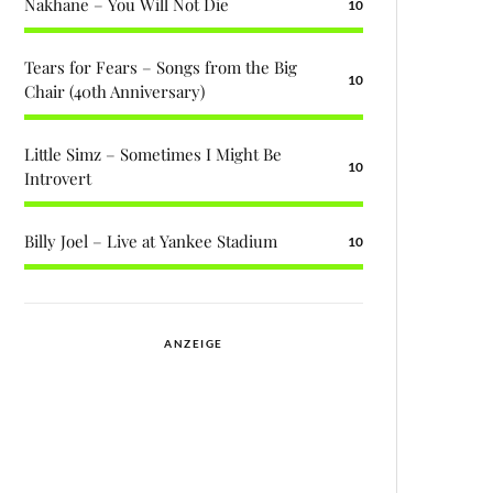
Nakhane – You Will Not Die
10
Tears for Fears – Songs from the Big
10
Chair (40th Anniversary)
Little Simz – Sometimes I Might Be
10
Introvert
Billy Joel – Live at Yankee Stadium
10
ANZEIGE