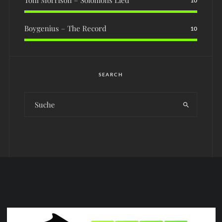
Toni Morrison – Solomons Lied
10
Boygenius – The Record
10
SEARCH