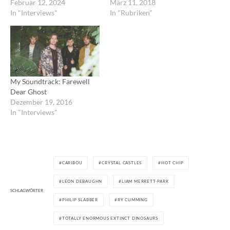
Februar 12, 2024
März 11, 2018
In "Interviews"
In "Rubriken"
My Soundtrack: Farewell
Dear Ghost
Dezember 19, 2016
In "Interviews"
CARIBOU
CRYSTAL CASTLES
HOT CHIP
LEON DEBAUGHN
LIAM MERRETT-PARK
SCHLAGWÖRTER
PHILIP SLABBER
RY CUMMING
TOTALLY ENORMOUS EXTINCT DINOSAURS