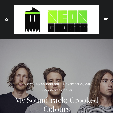
Interviews
My Soundtrack
·
November 27, 2017
·
3 Minuten Lesedauer
My Soundtrack: Crooked
Colours