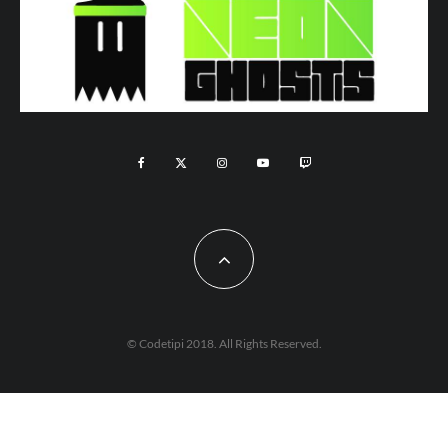
© Codetipi 2018. All Rights Reserved.