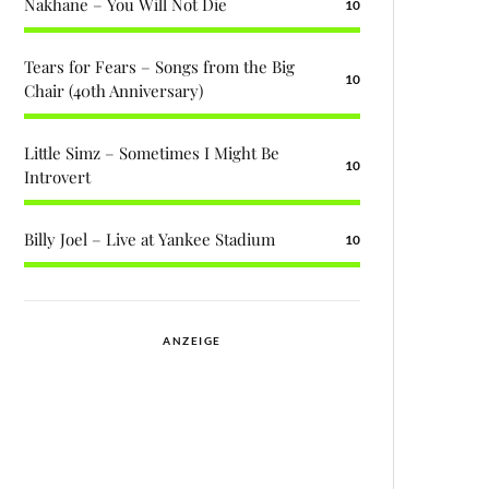
Nakhane – You Will Not Die
10
Tears for Fears – Songs from the Big
10
Chair (40th Anniversary)
Little Simz – Sometimes I Might Be
10
Introvert
Billy Joel – Live at Yankee Stadium
10
ANZEIGE