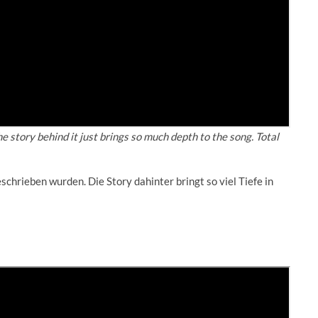
e story behind it just brings so much depth to the song. Total
chrieben wurden. Die Story dahinter bringt so viel Tiefe in