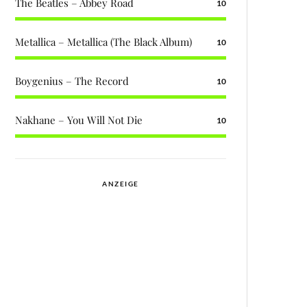
The Beatles – Abbey Road
10
Metallica – Metallica (The Black Album)
10
Boygenius – The Record
10
Nakhane – You Will Not Die
10
ANZEIGE