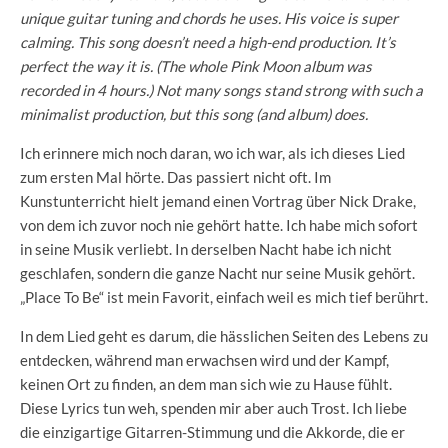
unique guitar tuning and chords he uses. His voice is super
calming. This song doesn’t need a high-end production. It’s
perfect the way it is. (The whole Pink Moon album was
recorded in 4 hours.) Not many songs stand strong with such a
minimalist production, but this song (and album) does.
Ich erinnere mich noch daran, wo ich war, als ich dieses Lied
zum ersten Mal hörte. Das passiert nicht oft. Im
Kunstunterricht hielt jemand einen Vortrag über Nick Drake,
von dem ich zuvor noch nie gehört hatte. Ich habe mich sofort
in seine Musik verliebt. In derselben Nacht habe ich nicht
geschlafen, sondern die ganze Nacht nur seine Musik gehört.
„Place To Be“ ist mein Favorit, einfach weil es mich tief berührt.
In dem Lied geht es darum, die hässlichen Seiten des Lebens zu
entdecken, während man erwachsen wird und der Kampf,
keinen Ort zu finden, an dem man sich wie zu Hause fühlt.
Diese Lyrics tun weh, spenden mir aber auch Trost. Ich liebe
die einzigartige Gitarren-Stimmung und die Akkorde, die er