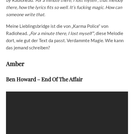
by Radiohead. ‘For a minute there, I lost myself’, that melody
there, how the lyrics fits so well. It’s fucking magic. How can
someone write that.
Meine Lieblingsbridge ist die von „Karma Police“ von
Radiohead. „
For a minute there, I lost myself’
“, diese Melodie
dort, wie gut der Text da passt. Verdammte Magie. Wie kann
das jemand schreiben?
Amber
Ben Howard – End Of The Affair