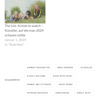
The List: Artists to watch –
Künstler, auf die man 2024
schauen sollte
Januar 1, 2024
In "Rubriken"
AMBER PIDDINGTON
BEN HOWARD
GORILLAZ
JOOLS HOLLAND
KIDS WITH BUNS
SCHLAGWÖRTER
MARIE VAN UYTVANCK
NICK DRAKE
PHOEBE BRIDGERS
RADIOHEAD
WOLF ALICE