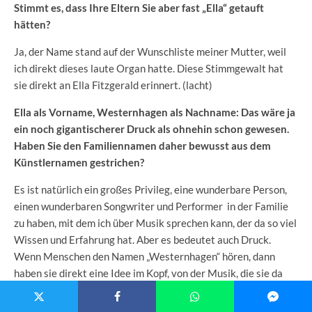
Stimmt es, dass Ihre Eltern Sie aber fast „Ella“ getauft
hätten?
Ja, der Name stand auf der Wunschliste meiner Mutter, weil
ich direkt dieses laute Organ hatte. Diese Stimmgewalt hat
sie direkt an Ella Fitzgerald erinnert. (lacht)
Ella als Vorname, Westernhagen als Nachname: Das wäre ja
ein noch gigantischerer Druck als ohnehin schon gewesen.
Haben Sie den Familiennamen daher bewusst aus dem
Künstlernamen gestrichen?
Es ist natürlich ein großes Privileg, eine wunderbare Person,
einen wunderbaren Songwriter und Performer in der Familie
zu haben, mit dem ich über Musik sprechen kann, der da so viel
Wissen und Erfahrung hat. Aber es bedeutet auch Druck.
Wenn Menschen den Namen „Westernhagen“ hören, dann
haben sie direkt eine Idee im Kopf, von der Musik, die sie da
erwarten könnte, und auch von der Person, die ich sein könnte.
Viele Erwartungen, auch Vorurteile. Als Künstlerin möchte ich