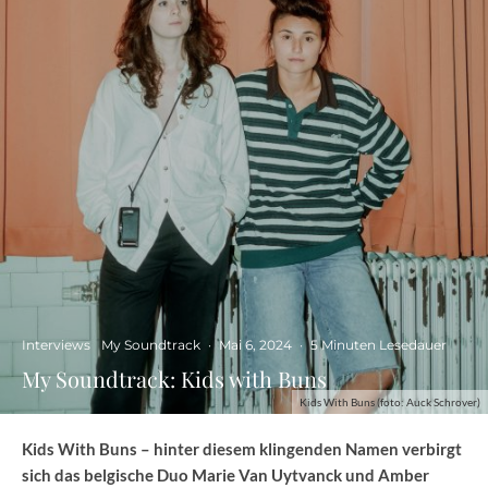
Interviews
My Soundtrack
·
Mai 6, 2024
·
5 Minuten Lesedauer
My Soundtrack: Kids with Buns
Kids With Buns (foto: Auck Schrover)
Kids With Buns – hinter diesem klingenden Namen verbirgt
sich das belgische Duo Marie Van Uytvanck und Amber