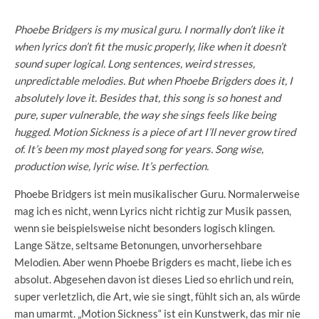
Phoebe Bridgers is my musical guru. I normally don’t like it
when lyrics don’t fit the music properly, like when it doesn’t
sound super logical. Long sentences, weird stresses,
unpredictable melodies. But when Phoebe Brigders does it, I
absolutely love it. Besides that, this song is so honest and
pure, super vulnerable, the way she sings feels like being
hugged. Motion Sickness is a piece of art I’ll never grow tired
of. It’s been my most played song for years. Song wise,
production wise, lyric wise. It’s perfection.
Phoebe Bridgers ist mein musikalischer Guru. Normalerweise
mag ich es nicht, wenn Lyrics nicht richtig zur Musik passen,
wenn sie beispielsweise nicht besonders logisch klingen.
Lange Sätze, seltsame Betonungen, unvorhersehbare
Melodien. Aber wenn Phoebe Brigders es macht, liebe ich es
absolut. Abgesehen davon ist dieses Lied so ehrlich und rein,
super verletzlich, die Art, wie sie singt, fühlt sich an, als würde
man umarmt. „Motion Sickness“ ist ein Kunstwerk, das mir nie