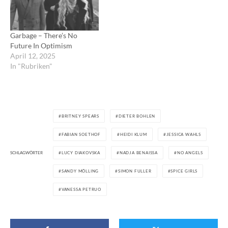
Garbage – There’s No
Future In Optimism
April 12, 2025
In "Rubriken"
BRITNEY SPEARS
DIETER BOHLEN
FABIAN SOETHOF
HEIDI KLUM
JESSICA WAHLS
SCHLAGWÖRTER
LUCY DIAKOVSKA
NADJA BENAISSA
NO ANGELS
SANDY MÖLLING
SIMON FULLER
SPICE GIRLS
VANESSA PETRUO