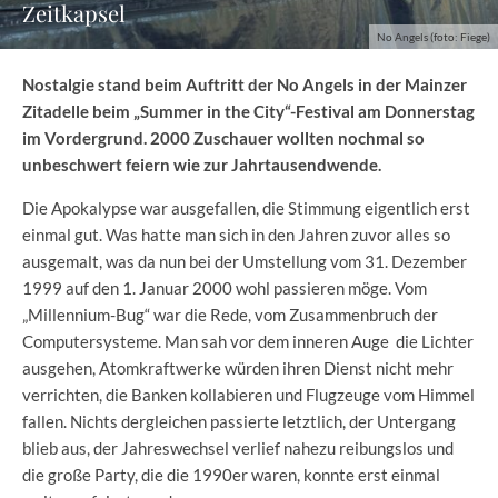
Zeitkapsel
No Angels (foto: Fiege)
Nostalgie stand beim Auftritt der No Angels in der Mainzer
Zitadelle beim „Summer in the City“-Festival am Donnerstag
im Vordergrund. 2000 Zuschauer wollten nochmal so
unbeschwert feiern wie zur Jahrtausendwende.
Die Apokalypse war ausgefallen, die Stimmung eigentlich erst
einmal gut. Was hatte man sich in den Jahren zuvor alles so
ausgemalt, was da nun bei der Umstellung vom 31. Dezember
1999 auf den 1. Januar 2000 wohl passieren möge. Vom
„Millennium-Bug“ war die Rede, vom Zusammenbruch der
Computersysteme. Man sah vor dem inneren Auge die Lichter
ausgehen, Atomkraftwerke würden ihren Dienst nicht mehr
verrichten, die Banken kollabieren und Flugzeuge vom Himmel
fallen. Nichts dergleichen passierte letztlich, der Untergang
blieb aus, der Jahreswechsel verlief nahezu reibungslos und
die große Party, die die 1990er waren, konnte erst einmal