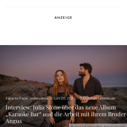
ANZEIGE
Face to Face
Interviews
·
Juni 20, 2026
·
7 Minuten Lesedauer
Interview: Julia Stone über das neue Album
„Karaoke Bar“ und die Arbeit mit ihrem Bruder
Angus
Angus & Julia Stone (foto: Sean McDonald)