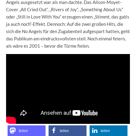
Angels ausgesetzt war als man dachte. Das Alison-Moyet-
Cover „All Cried Out“, „Rivers of Joy“, „Something About Us“
oder „Still in Love With You“ erzeugen einen „Stimmt, das gab’s
ja auch noch“-Effekt. Dennoch: Auf die zwei großen Hits, die
sich die No Angels für den Zugabenteil aufgespart hatten, geht
das Publikum am eindrucksvollsten steil. Noch einmal feiern,
als wäre es 2001 – bevor die Türme fielen.
teilen
teilen
teilen