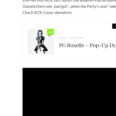
Glanzlichtern wie „bad gut“, „when the Party’s over“ ode
Charli-XCX-Cover obendrein.
6.5
Music
Reviews
PG Roxette – Pop-Up D