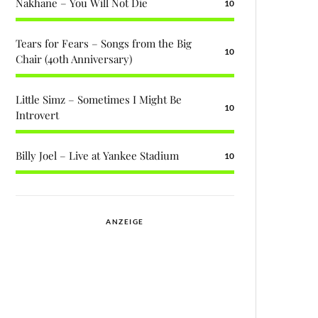
Nakhane – You Will Not Die
10
Tears for Fears – Songs from the Big
10
Chair (40th Anniversary)
Little Simz – Sometimes I Might Be
10
Introvert
Billy Joel – Live at Yankee Stadium
10
ANZEIGE