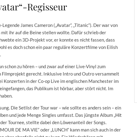
atar“-Regisseur
e-Legende James Cameron („Avatar“, „Titanic“). Der war von
 mit ihr auf die Beine stellen wollte. Dafür schrieb der
hwebte ein 3D-Projekt vor, er konnte es nicht fassen, dass
hl es doch schon ein paar reguläre Konzertfilme von Eilish
.
un schon zu hören – und zwar auf einer Live-Vinyl zum
 Filmprojekt gerecht. Inklusive Intro und Outro versammelt
i Konzerten in der Co-op Live im englischen Manchester im
ingefangen, das Publikum ist hörbar, aber stört nicht. Im
 haben.
ung. Die Setlist der Tour war – wie sollte es anders sein – ein
i Alben und jede Menge Singles umfasst. Das jüngste Album
„Hit
er Tournee, stellte dabei den Löwenanteil der Songs.
L’AMOUR DE MA VIE“ oder „LUNCH“ kann man sich auch in der
en aber ebenfalls nicht zu kurz. Ein Wiederhören mit