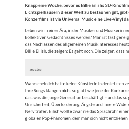
Knapp eine Woche, bevor es Billie Eilishs 3D-Kinofilm
Lichtspielhäusern dieser Welt zu bestaunen gilt, gibt
Konzerfilms ist via Universal Music eine Live-Vinyl d
Leben wir in einer Ära, in der Musiker und Musikerinnen
kollektiven Gedächtnisses werden? Man ist fast geneig
das Nachlassen des allgemeinen Musikinteresses heutzu
Billie Eilish, die zeigen: Es geht noch. Die zeigen, dass
anzeige
Wahrscheinlich hatte keine Künstlerin in den letzten zeh
Ihre Songs klangen nicht so glatt wie jene der Konkurren
das, was die junge Generation beschäftigt – und das so g
Unsicherheit, Überforderung, Ängste und innere Widers
Nerv trafen. Eilish wollte zwar nie das Sprachrohr eine
globalen Pop-Phänomen, dem man sich nicht entziehen k