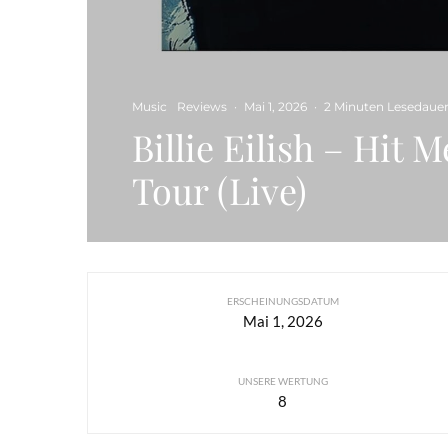
Music
Reviews
·
Mai 1, 2026
·
2 Minuten Lesedaue
Billie Eilish – Hit 
Tour (Live)
ERSCHEINUNGSDATUM
Mai 1, 2026
UNSERE WERTUNG
8