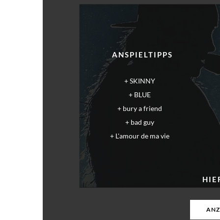
ANSPIELTIPPS
SKINNY
BLUE
bury a friend
bad guy
L'amour de ma vie
HIE
ANZ