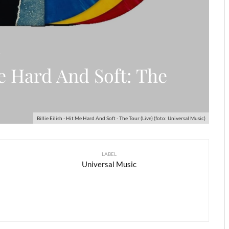
r
Me Hard And Soft: The
Billie Eilish - Hit Me Hard And Soft - The Tour (Live) (foto: Universal Music)
LABEL
Universal Music