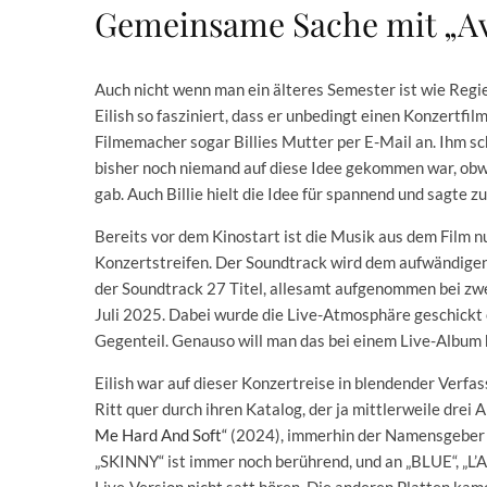
Gemeinsame Sache mit „Av
Auch nicht wenn man ein älteres Semester ist wie Regi
Eilish so fasziniert, dass er unbedingt einen Konzertfilm
Filmemacher sogar Billies Mutter per E-Mail an. Ihm sc
bisher noch niemand auf diese Idee gekommen war, obwo
gab. Auch Billie hielt die Idee für spannend und sagte zu
Bereits vor dem Kinostart ist die Musik aus dem Film n
Konzertstreifen. Der Soundtrack wird dem aufwändigen
der Soundtrack 27 Titel, allesamt aufgenommen bei zwe
Juli 2025. Dabei wurde die Live-Atmosphäre geschickt e
Gegenteil. Genauso will man das bei einem Live-Album
Eilish war auf dieser Konzertreise in blendender Verfass
Ritt quer durch ihren Katalog, der ja mittlerweile dre
Me Hard And Soft“
(2024), immerhin der Namensgeber d
„SKINNY“ ist immer noch berührend, und an „BLUE“, „
Live-Version nicht satt hören. Die anderen Platten kam