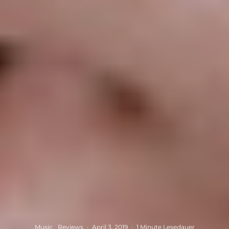
Music
Reviews
·
April 3, 2019
·
1 Minute Lesedauer