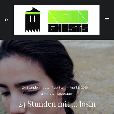
24 Stunden mit ...
Rubriken
·
April 3, 2019
·
2 Minuten Lesedauer
24 Stunden mit … Josin