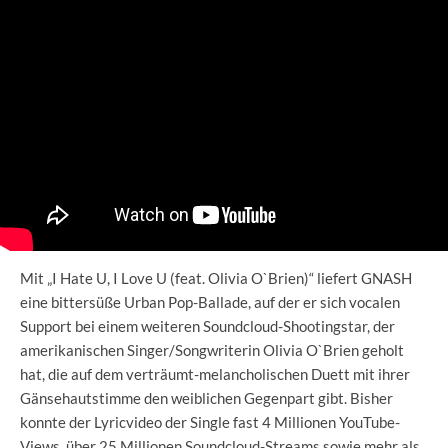
Mit „I Hate U, I Love U (feat. Olivia O`Brien)“ liefert GNASH
eine bittersüße Urban Pop-Ballade, auf der er sich vocalen
Support bei einem weiteren Soundcloud-Shootingstar, der
amerikanischen Singer/Songwriterin Olivia O`Brien geholt
hat, die auf dem verträumt-melancholischen Duett mit ihrer
Gänsehautstimme den weiblichen Gegenpart gibt. Bisher
konnte der Lyricvideo der Single fast 4 Millionen YouTube-
Views, über 25 Millionen Soundcloud-Streams sowie mehr als