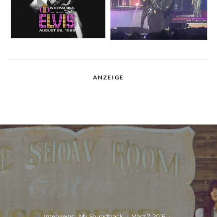
ANZEIGE
Interviews
My Soundtrack
·
März 7, 2016
·