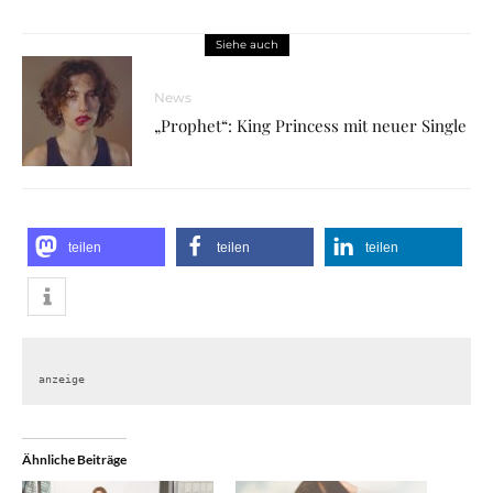
Siehe auch
News
„Prophet“: King Princess mit neuer Single
teilen
teilen
teilen
anzeige
Ähnliche Beiträge