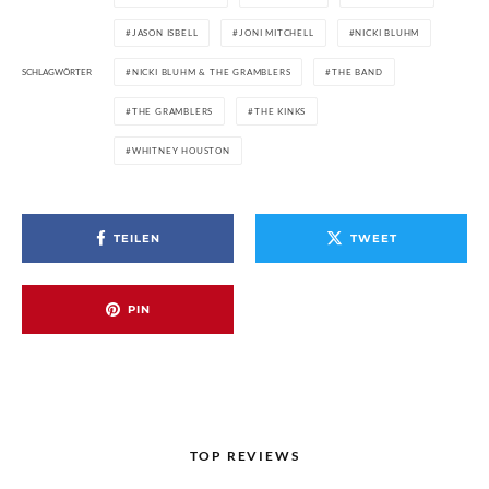
JASON ISBELL
JONI MITCHELL
NICKI BLUHM
SCHLAGWÖRTER
NICKI BLUHM & THE GRAMBLERS
THE BAND
THE GRAMBLERS
THE KINKS
WHITNEY HOUSTON
TEILEN
TWEET
PIN
TOP REVIEWS