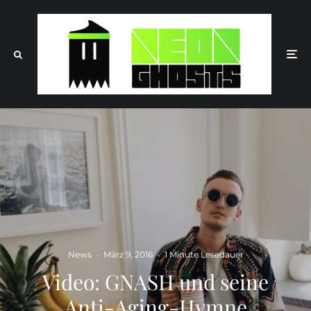
News
·
März 9, 2016
·
1 Minute Lesedauer
Video: GNASH und seine
Anti-Aging-Hymne