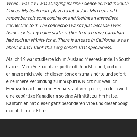
When I was 19 I was studying marine science abroad in South
Caicos. My bunk mate played a lot of Joni Mitchell and I
remember this song coming on and feeling an immediate
connection to it. The connection wasn’t just because I was
homesick for my home state, rather that a native Canadian
had such an affinity for it. There is an ease in California, a way
about it and I think this song honors that specialness.
Als ich 19 war studierte ich im Ausland Meereskunde, in South
Caicos. Mein Sitznachbar spielte oft Joni Mitchell, und ich
erinnere mich, wie ich diesen Song erstmals hörte und sofort
eine innere Verbindung zu ihm spürte. Nicht nur, weil ich
Heimweh nach meinem Heimatstaat verspürte, sondern weil
eine gebürtige Kanadierin so eine Affinität zu ihm hatte.
Kalifornien hat diesen ganz besonderen Vibe und dieser Song
macht ihm alle Ehre.