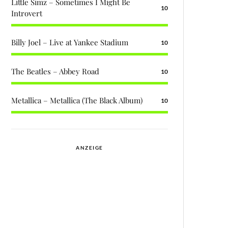
Little Simz – Sometimes I Might Be
10
Introvert
Billy Joel – Live at Yankee Stadium
10
The Beatles – Abbey Road
10
Metallica – Metallica (The Black Album)
10
ANZEIGE