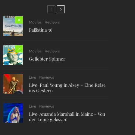
0
Movies
Reviews
Palästina 36
7
Movies
Reviews
Geliebter Spinner
Live
Reviews
Live: Paul Young in Alzey – Eine Reise
ins Gestern
Live
Reviews
Live: Amanda Marshall in Mainz – Von
der Leine gelassen