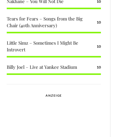
Nakhane – You Will Not Die
10
Tears for Fears – Songs from the Big
10
Chair (40th Anniversary)
Little Simz – Sometimes I Might Be
10
Introvert
Billy Joel – Live at Yankee Stadium
10
ANZEIGE