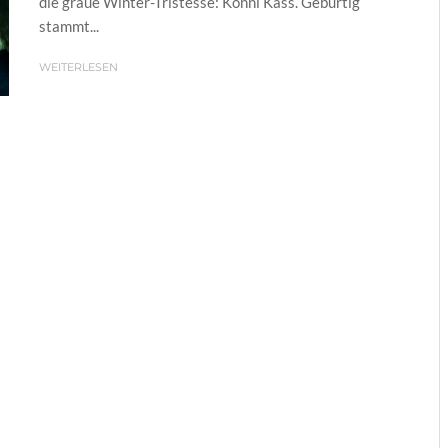
die graue Winter-Tristesse: Konni Kass. Gebürtig
stammt...
WEITERLESEN