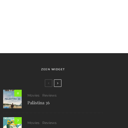
ZEEN WIDGET
0
Movies
Reviews
Palästina 36
7
Movies
Reviews