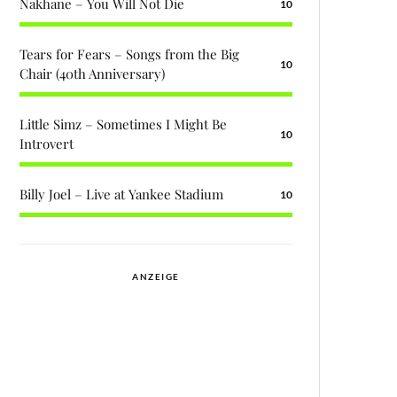
Nakhane – You Will Not Die
10
Tears for Fears – Songs from the Big
10
Chair (40th Anniversary)
Little Simz – Sometimes I Might Be
10
Introvert
Billy Joel – Live at Yankee Stadium
10
ANZEIGE