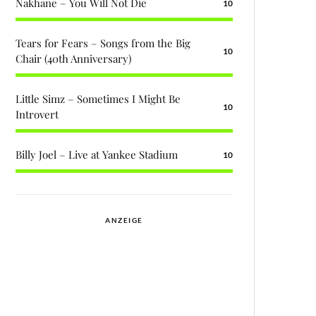
Nakhane – You Will Not Die
10
Tears for Fears – Songs from the Big
10
Chair (40th Anniversary)
Little Simz – Sometimes I Might Be
10
Introvert
Billy Joel – Live at Yankee Stadium
10
ANZEIGE