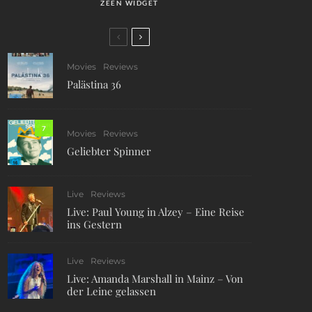
ZEEN WIDGET
Movies
Reviews
Palästina 36
7
Movies
Reviews
Geliebter Spinner
Live
Reviews
Live: Paul Young in Alzey – Eine Reise
ins Gestern
Live
Reviews
Live: Amanda Marshall in Mainz – Von
der Leine gelassen