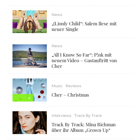
News
„(L)only Child“: Salem Ilese mit
neuer Single
News
„All I Know So Far“: P!nk mit
neuem Video – Gastauftritt von
Cher
Music
Reviews
Cher – Christmas
6
Interviews
Track By Track
Track By Track: Mina Richman
über ihr Album „Grown Up“