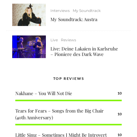
Interviews
My Soundtrack
My Soundtrack: Austra
Live
Reviews
Live: Deine Lakaien in Karlsruhe
– Pioniere des Dark Wave
TOP REVIEWS
Nakhane – You Will Not Die
10
Tears for Fears – Songs from the Big Chair
10
(40th Anniversary)
Little Simz – Sometimes I Might Be Introvert
10