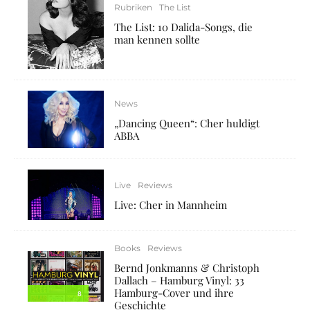
Rubriken
The List
The List: 10 Dalida-Songs, die
man kennen sollte
News
„Dancing Queen“: Cher huldigt
ABBA
Live
Reviews
Live: Cher in Mannheim
Books
Reviews
Bernd Jonkmanns & Christoph
Dallach – Hamburg Vinyl: 33
Hamburg-Cover und ihre
8
Geschichte