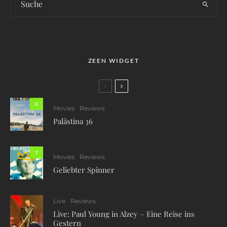
ZEEN WIDGET
0
Movies
Reviews
Palästina 36
7
Movies
Reviews
Geliebter Spinner
Live
Reviews
Live: Paul Young in Alzey – Eine Reise ins
Gestern