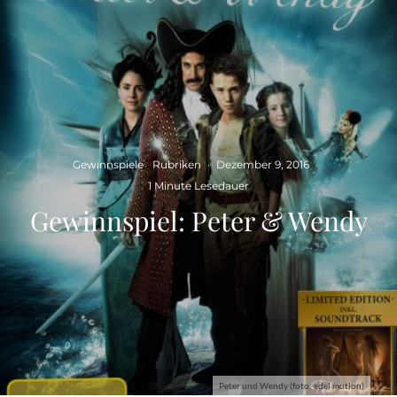
Gewinnspiele
Rubriken
·
Dezember 9, 2016
·
1 Minute Lesedauer
Gewinnspiel: Peter & Wendy
Peter und Wendy (foto: edel motion)