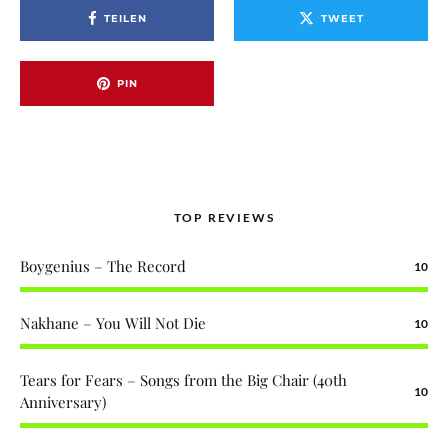
TEILEN
TWEET
PIN
TOP REVIEWS
Boygenius – The Record
10
Nakhane – You Will Not Die
10
Tears for Fears – Songs from the Big Chair (40th
10
Anniversary)