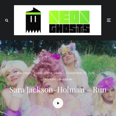
Rubriken
Video of the Week
·
Dezember 10, 2016
·
1 Minute Lesedauer
Sara Jackson-Holman – Run