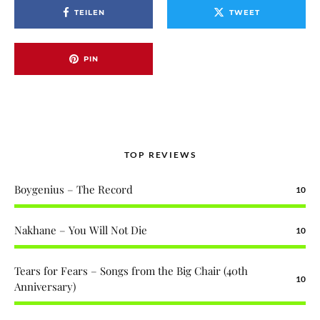
TEILEN
TWEET
PIN
TOP REVIEWS
Boygenius – The Record
10
Nakhane – You Will Not Die
10
Tears for Fears – Songs from the Big Chair (40th
10
Anniversary)