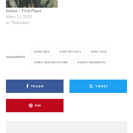
bülow – First Place
März 13, 2021
In "Rubriken"
ERIK SATIE
JONI MITCHELL
KATE BUSH
SCHLAGWÖRTER
SARA JACKSON-HOLMAN
SERGE GAINSBOURG
TEILEN
TWEET
PIN