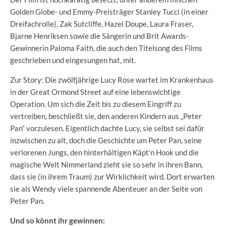
Golden Globe- und Emmy-Preisträger Stanley Tucci (in einer
Dreifachrolle), Zak Sutcliffe, Hazel Doupe, Laura Fraser,
Bjarne Henriksen sowie die Sängerin und Brit Awards-
Gewinnerin Paloma Faith, die auch den Titelsong des Films
geschrieben und eingesungen hat, mit.
Zur Story: Die zwölfjährige Lucy Rose wartet im Krankenhaus
in der Great Ormond Street auf eine lebenswichtige
Operation. Um sich die Zeit bis zu diesem Eingriff zu
vertreiben, beschließt sie, den anderen Kindern aus „Peter
Pan“ vorzulesen. Eigentlich dachte Lucy, sie selbst sei dafür
inzwischen zu alt, doch die Geschichte um Peter Pan, seine
verlorenen Jungs, den hinterhältigen Käpt’n Hook und die
magische Welt Nimmerland zieht sie so sehr in ihren Bann,
dass sie (in ihrem Traum) zur Wirklichkeit wird. Dort erwarten
sie als Wendy viele spannende Abenteuer an der Seite von
Peter Pan.
Und so könnt ihr gewinnen: