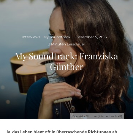
Interviews
My Soundtrack
·
Dezember 5, 2016
·
2 Minuten Lesedauer
My Soundtrack: Franziska
Günther
Franziska Günther (foto: arthur brell)
Ja, das Leben biegt oft in überraschende Richtungen ab.