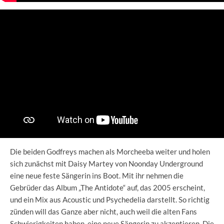
Die beiden Godfreys machen als Morcheeba weiter und holen
sich zunächst mit Daisy Martey von Noonday Underground
eine neue feste Sängerin ins Boot. Mit ihr nehmen die
Gebrüder das Album „The Antidote“ auf, das 2005 erscheint,
und ein Mix aus Acoustic und Psychedelia darstellt. So richtig
zünden will das Ganze aber nicht, auch weil die alten Fans
Schwierigkeiten haben, eine neue Sängerin zu akzeptieren. Die