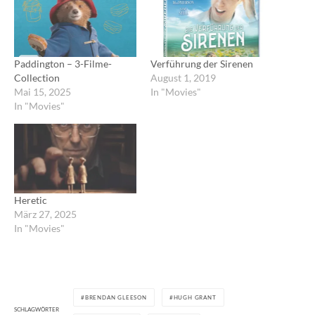
Paddington – 3-Filme-
Verführung der Sirenen
Collection
August 1, 2019
Mai 15, 2025
In "Movies"
In "Movies"
Heretic
März 27, 2025
In "Movies"
BRENDAN GLEESON
HUGH GRANT
SCHLAGWÖRTER