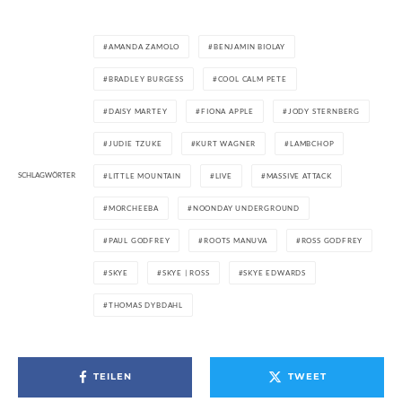
AMANDA ZAMOLO
BENJAMIN BIOLAY
BRADLEY BURGESS
COOL CALM PETE
DAISY MARTEY
FIONA APPLE
JODY STERNBERG
JUDIE TZUKE
KURT WAGNER
LAMBCHOP
SCHLAGWÖRTER
LITTLE MOUNTAIN
LIVE
MASSIVE ATTACK
MORCHEEBA
NOONDAY UNDERGROUND
PAUL GODFREY
ROOTS MANUVA
ROSS GODFREY
SKYE
SKYE | ROSS
SKYE EDWARDS
THOMAS DYBDAHL
TEILEN
TWEET