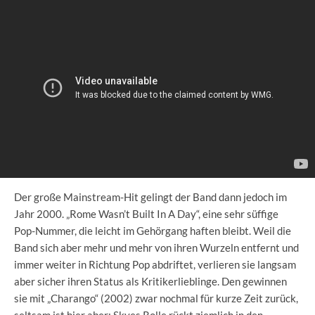
Der große Mainstream-Hit gelingt der Band dann jedoch im
Jahr 2000. „Rome Wasn’t Built In A Day“, eine sehr süffige
Pop-Nummer, die leicht im Gehörgang haften bleibt. Weil die
Band sich aber mehr und mehr von ihren Wurzeln entfernt und
immer weiter in Richtung Pop abdriftet, verlieren sie langsam
aber sicher ihren Status als Kritikerlieblinge. Den gewinnen
sie mit „Charango“ (2002) zwar nochmal für kurze Zeit zurück,
seltsam ist hier aber: Skyes Rolle rückt ziemlich in den