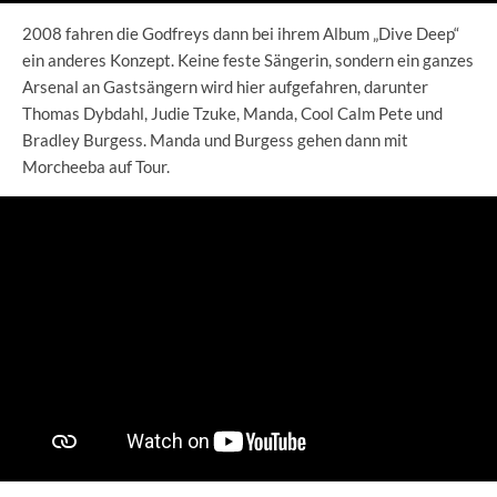
2008 fahren die Godfreys dann bei ihrem Album „Dive Deep“
ein anderes Konzept. Keine feste Sängerin, sondern ein ganzes
Arsenal an Gastsängern wird hier aufgefahren, darunter
Thomas Dybdahl, Judie Tzuke, Manda, Cool Calm Pete und
Bradley Burgess. Manda und Burgess gehen dann mit
Morcheeba auf Tour.