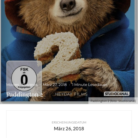
Movies
Reviews
·
März 27, 2018
·
1 Minute Lesedauer
Paddington 2
Paddington 2 (foto: Studiocanal)
ERSCHEINUNGSDATUM
März 26, 2018