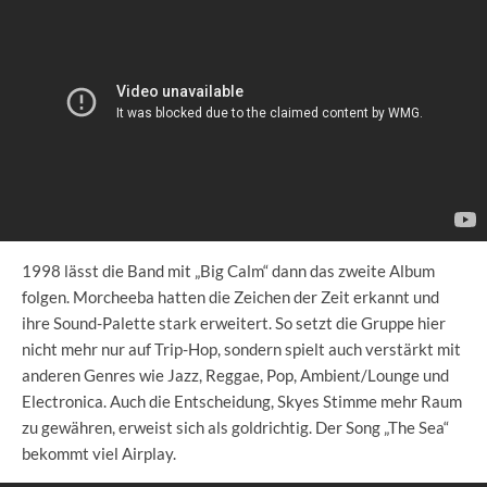
1998 lässt die Band mit „Big Calm“ dann das zweite Album
folgen. Morcheeba hatten die Zeichen der Zeit erkannt und
ihre Sound-Palette stark erweitert. So setzt die Gruppe hier
nicht mehr nur auf Trip-Hop, sondern spielt auch verstärkt mit
anderen Genres wie Jazz, Reggae, Pop, Ambient/Lounge und
Electronica. Auch die Entscheidung, Skyes Stimme mehr Raum
zu gewähren, erweist sich als goldrichtig. Der Song „The Sea“
bekommt viel Airplay.