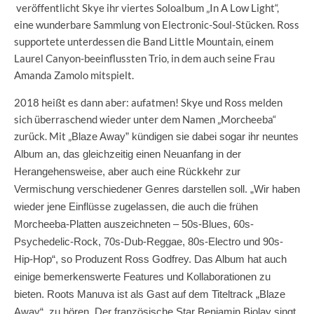
veröffentlicht Skye ihr viertes Soloalbum „In A Low Light“,
eine wunderbare Sammlung von Electronic-Soul-Stücken. Ross
supportete unterdessen die Band Little Mountain, einem
Laurel Canyon-beeinflussten Trio, in dem auch seine Frau
Amanda Zamolo mitspielt.
2018 heißt es dann aber: aufatmen! Skye und Ross melden
sich überraschend wieder unter dem Namen „Morcheeba“
zurück. Mit „
Blaze Away” kündigen sie dabei sogar ihr neuntes
Album an, das gleichzeitig einen Neuanfang in der
Herangehensweise, aber auch eine Rückkehr zur
Vermischung verschiedener Genres darstellen soll. „Wir haben
wieder jene Einflüsse zugelassen, die auch die frühen
Morcheeba-Platten auszeichneten – 50s-Blues, 60s-
Psychedelic-Rock, 70s-Dub-Reggae, 80s-Electro und 90s-
Hip-Hop“, so Produzent Ross Godfrey. Das Album hat auch
einige bemerkenswerte Features und Kollaborationen zu
bieten. Roots Manuva ist als Gast auf dem Titeltrack „Blaze
Away“, zu hören. Der französische Star Benjamin Biolay singt