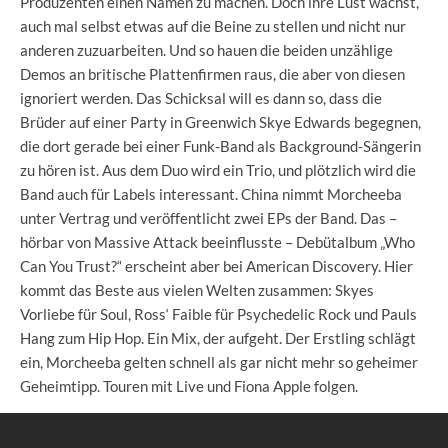
Produzenten einen Namen zu machen. Doch ihre Lust wächst,
auch mal selbst etwas auf die Beine zu stellen und nicht nur
anderen zuzuarbeiten. Und so hauen die beiden unzählige
Demos an britische Plattenfirmen raus, die aber von diesen
ignoriert werden. Das Schicksal will es dann so, dass die
Brüder auf einer Party in Greenwich Skye Edwards begegnen,
die dort gerade bei einer Funk-Band als Background-Sängerin
zu hören ist. Aus dem Duo wird ein Trio, und plötzlich wird die
Band auch für Labels interessant. China nimmt Morcheeba
unter Vertrag und veröffentlicht zwei EPs der Band. Das –
hörbar von Massive Attack beeinflusste – Debütalbum „Who
Can You Trust?“ erscheint aber bei American Discovery. Hier
kommt das Beste aus vielen Welten zusammen: Skyes
Vorliebe für Soul, Ross‘ Faible für Psychedelic Rock und Pauls
Hang zum Hip Hop. Ein Mix, der aufgeht. Der Erstling schlägt
ein, Morcheeba gelten schnell als gar nicht mehr so geheimer
Geheimtipp. Touren mit Live und Fiona Apple folgen.