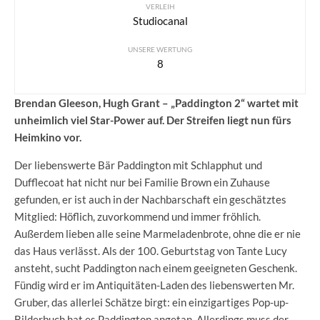
VERLEIH
Studiocanal
UNSERE WERTUNG
8
Brendan Gleeson, Hugh Grant – „Paddington 2“ wartet mit
unheimlich viel Star-Power auf. Der Streifen liegt nun fürs
Heimkino vor.
Der liebenswerte Bär Paddington mit Schlapphut und
Dufflecoat hat nicht nur bei Familie Brown ein Zuhause
gefunden, er ist auch in der Nachbarschaft ein geschätztes
Mitglied: Höflich, zuvorkommend und immer fröhlich.
Außerdem lieben alle seine Marmeladenbrote, ohne die er nie
das Haus verlässt. Als der 100. Geburtstag von Tante Lucy
ansteht, sucht Paddington nach einem geeigneten Geschenk.
Fündig wird er im Antiquitäten-Laden des liebenswerten Mr.
Gruber, das allerlei Schätze birgt: ein einzigartiges Pop-up-
Bilderbuch hat es Paddington angetan. Allerdings muss der