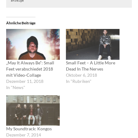
anzeige
Ähnliche Beiträge
„May It Always Be“: Small
Small Feet – A Little More
Feet verabschiedet 2018
Dead In The Nerves
mit Video-Collage
Oktober 6, 2018
Dezember 11, 2018
In "Rubriken"
In "News"
My Soundtrack: Kongos
Dezember 7, 2014