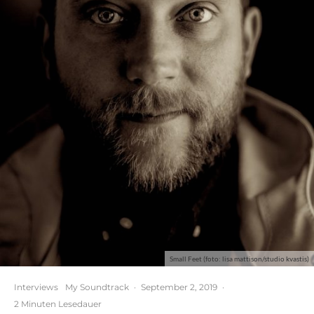
Small Feet (foto: lisa mattison/studio kvastis)
Interviews
My Soundtrack
·
September 2, 2019
·
2 Minuten Lesedauer