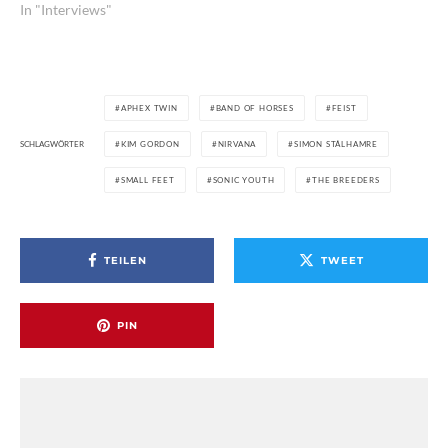
In "Interviews"
APHEX TWIN
BAND OF HORSES
FEIST
SCHLAGWÖRTER
KIM GORDON
NIRVANA
SIMON STÅLHAMRE
SMALL FEET
SONIC YOUTH
THE BREEDERS
TEILEN
TWEET
PIN