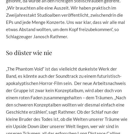
gelohnt, da wurde an den richtigen Stellschrauben gedreht.
„Wir brauchten alle eine Auszeit. Wir haben praktisch im
Zweijahrestakt Studioalben veröffentlicht, zwischendrin die
EPs und jede Menge Konzerte. Uns war klar, dass wir alle mal
etwas Abstand wollten, um dem Kopf freizubekommen“, so
Schlagzeuger Janosch Rathmer.
So düster wie nie
„The Phantom Void“ ist das vielleicht dunkelste Werk der
Band, es könnte auch der Soundtrack zu einem futuristisch-
apokalyptischen Horror-Film sein. Der neue Arbeitsnachweis
der Gruppe ist zwar kein Konzeptalbum, wird aber doch von
einem roten Faden zusammengehalten – dem Träumen. „Nach
den schweren Konzeptalben wollten wir diesmal einfach eine
Geschichte erzählen“, sagt Rathmer. Ob der Schlaf nun der
kleine Bruder des Todes ist, ob die Welten unserer Träume wie
ein Upside Down über unserer Welt liegen, wer wir sind in
unseren Träumen, all das erforschen Long Distance Calling