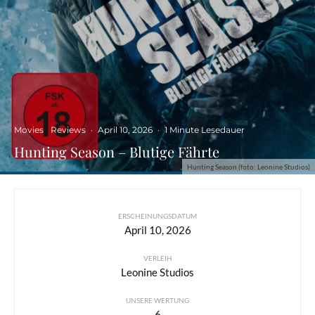
Movies
Reviews
·
April 10, 2026
·
1 Minute Lesedauer
Hunting Season – Blutige Fährte
Hunting Season (foto: Leonine Studios)
ERSCHEINUNGSDATUM
April 10, 2026
VERLEIH
Leonine Studios
UNSERE WERTUNG
6