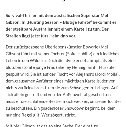
Survival-Thriller mit dem australischen Superstar Mel
Gibson: In „Hunting Season – Blutige Fährte“ bekommt es
der streitbare Australier mit einem Kartell zu tun. Der
Streifen liegt jetzt fürs Heimkino vor.
Der zurückgezogene Überlebenskünstler Bowdrie (Mel
Gibson) führt mit seiner Tochter (Sofia Hublitz) ein friedliches
Leben in den Wäldern. Doch die Idylle endet abrupt, als eine
blutüberstömte junge Frau (Shelley Hennig) an ihr Flussufer
gespült wird. Sie ist auf der Flucht vor Alejandro (Jordi Mollà),
dem grausamen Anführer eines mächtigen Kartells, der vor
nichts zurückschreckt, um sie zum Schweigen zu bringen. Auf
sich allein gestellt und von der Außenwelt abgeschnitten,
muss er die schlafende Bestie in sich wecken, um seine Tochter
zu beschützen. Ein gnadenloser Showdown beginnt, bei dem
nur eine Regel gilt: Wer zögert, stirbt.
Mit Mel Gibson ist das so eine Sache. Der einstige