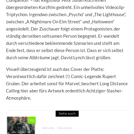
Companion“ – hat Regisseur Felix Julian Koch einen
übergeordneten Kurzfilm gedreht. Ein unheilvolles Videoclip-
Triptychon. Irgendwo zwischen „Psycho“ und „The Lighthouse“,
zwischen „A Nightmare On Elm Street“ und „Halloween“
angesiedelt. Der Zuschauer folgt einem Protagonisten, der
ständig derselben seltsamen Person begegnet. Er wandelt
durch verschiedene beklemmende Szenarien und stellt am
Ende fest, dass er selbst diese Person ist. Dass er sich selbst
durch seine Albträume jagt. David Lynch lässt grüßen.
Visuell überzeugend ist auch das Cover der Platte:
Verantwortlich dafür zeichnet (!) Comic-Legende Rupert
Gruber. Der arbeitet sonst für Marvel, beschert Long Distance
Calling hier aber fürs Artwork ordentlich Achtziger-Slasher-
Atmosphäre.
Siehe auch
7.5
Movies
Reviews