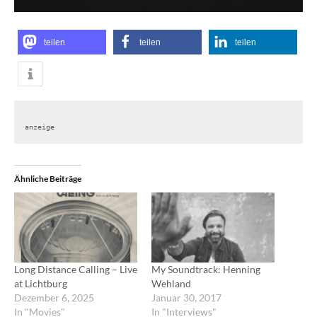
teilen
teilen
teilen
anzeige
Ähnliche Beiträge
Long Distance Calling – Live
My Soundtrack: Henning
at Lichtburg
Wehland
Dezember 6, 2025
Januar 30, 2017
In "Movies"
In "Interviews"