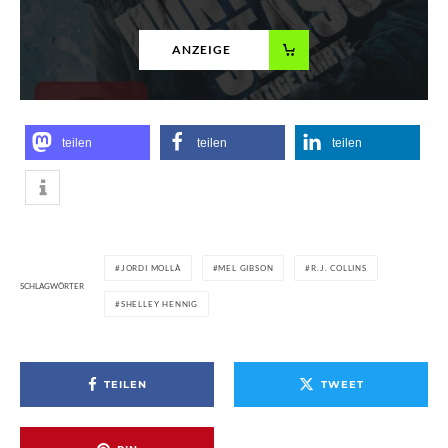
ANZEIGE
teilen
teilen
teilen
JORDI MOLLÀ
MEL GIBSON
R.J. COLLINS
SCHLAGWÖRTER
SHELLEY HENNIG
TEILEN
TWEET