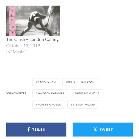
The Clash – London Calling
Oktober 13, 2019
In "Music"
DAVID LYNCH
FELIX JULIAN KOCH
SCHLAGWÖRTER
JANOSCH RATHMER
NINE INCH NAILS
RUPERT GRUBER
STEVEN WILSON
TEILEN
TWEET