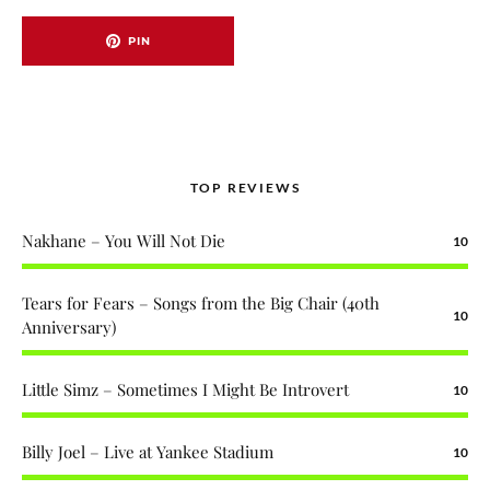
PIN
TOP REVIEWS
Nakhane – You Will Not Die
10
Tears for Fears – Songs from the Big Chair (40th
10
Anniversary)
Little Simz – Sometimes I Might Be Introvert
10
Billy Joel – Live at Yankee Stadium
10