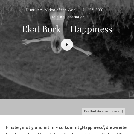
Rubriken
Video of the Week
·
Juli 23, 2016
·
1 Minute Lesedauer
Ekat Bork – Happiness
Ekat Bork (foto: motor music)
Finster, mutig und intim – so kommt „Happiness“, die zweite