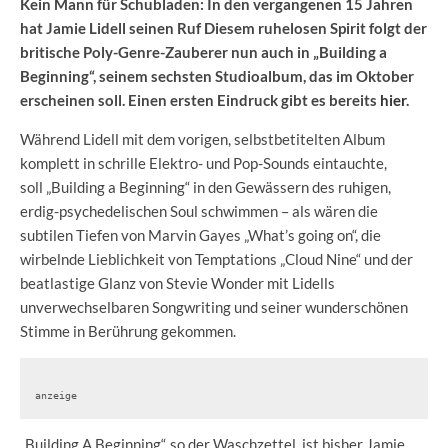
Kein Mann für Schubladen: In den vergangenen 15 Jahren
hat Jamie Lidell seinen Ruf Diesem ruhelosen Spirit folgt der
britische Poly-Genre-Zauberer nun auch in „Building a
Beginning“, seinem sechsten Studioalbum, das im Oktober
erscheinen soll. Einen ersten Eindruck gibt es bereits
hier
.
Während Lidell mit dem vorigen, selbstbetitelten Album
komplett in schrille Elektro- und Pop-Sounds eintauchte,
soll „Building a Beginning“ in den Gewässern des ruhigen,
erdig-psychedelischen Soul schwimmen – als wären die
subtilen Tiefen von Marvin Gayes „What’s going on“, die
wirbelnde Lieblichkeit von Temptations „Cloud Nine“ und der
beatlastige Glanz von Stevie Wonder mit Lidells
unverwechselbaren Songwriting und seiner wunderschönen
Stimme in Berührung gekommen.
anzeige
„Building A Beginning“, so der Waschzettel, ist bisher Jamie