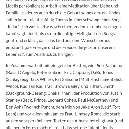
Lidells persönlichste Arbeit, eine Meditation über Liebe und
Familie, zu der es auch durch die Geburt seines ersten Kindes
Julian kam – nicht zufällig Thema im überschwänglichen Song
„Julian“. „Ich wollte etwas schreiben, zudem er umherspringen
kann“, sagt Lidell, als es um die luftige Helligkeit des Songs
geht, und erklärt, dass das Lied aus dem Wunsch heraus
entstand, „die Energie und die Freude, die jetzt in unserem
Leben ist“, zum Ausdruck zu bringen.
In Zusammenarbeit mit einigen der Besten, wie Pino Palladino
(Bass, D’Angelo, Peter Gabriel, Eric Clapton), DaRu Jones
(Schlagzeug, Jack White), Pat Sansone (Multi-Instrumentalist,
Wilco), Kudisan Kai, Traci Brown Bailey, und Tiffany Smith
(Background-Gesang, Chaka Khan), der Produktion von Justin
Stanley (Beck, Prince, Leonard Cohen, Paul McCartney) und
Ben Ash (Two Inch Punch), dem Mix von Jake Aron (Le1f, Fort
Lean) und vor allem mit Jamies Frau, Lindsey Rome, die stark
an den sehr persönlichen Texten des Albums beteiligt war (und
alle neuen Fotos machte), rückt das seltene Talent Lidells