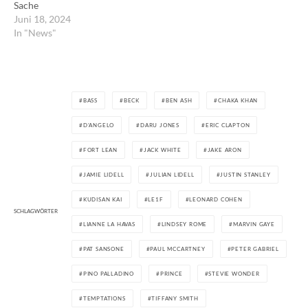
Sache
Juni 18, 2024
In "News"
BASS
BECK
BEN ASH
CHAKA KHAN
D'ANGELO
DARU JONES
ERIC CLAPTON
FORT LEAN
JACK WHITE
JAKE ARON
JAMIE LIDELL
JULIAN LIDELL
JUSTIN STANLEY
KUDISAN KAI
LE1F
LEONARD COHEN
SCHLAGWÖRTER
LIANNE LA HAVAS
LINDSEY ROME
MARVIN GAYE
PAT SANSONE
PAUL MCCARTNEY
PETER GABRIEL
PINO PALLADINO
PRINCE
STEVIE WONDER
TEMPTATIONS
TIFFANY SMITH