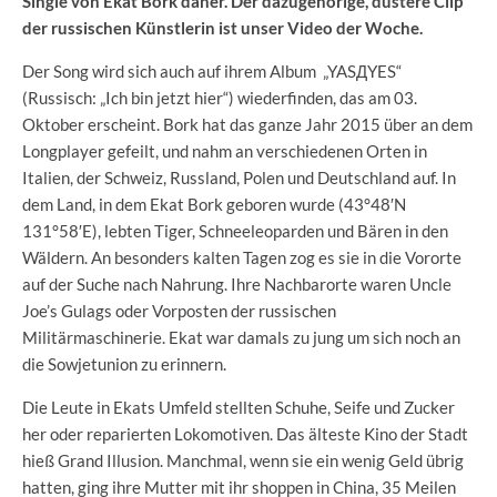
Single von Ekat Bork daher. Der dazugehörige, düstere Clip
der russischen Künstlerin ist unser Video der Woche.
Der Song wird sich auch auf ihrem Album „YASДYES“
(Russisch: „Ich bin jetzt hier“) wiederfinden, das am 03.
Oktober erscheint. Bork hat das ganze Jahr 2015 über an dem
Longplayer gefeilt, und nahm an verschiedenen Orten in
Italien, der Schweiz, Russland, Polen und Deutschland auf. In
dem Land, in dem Ekat Bork geboren wurde (43°48′N
131°58′E), lebten Tiger, Schneeleoparden und Bären in den
Wäldern. An besonders kalten Tagen zog es sie in die Vororte
auf der Suche nach Nahrung. Ihre Nachbarorte waren Uncle
Joe’s Gulags oder Vorposten der russischen
Militärmaschinerie. Ekat war damals zu jung um sich noch an
die Sowjetunion zu erinnern.
Die Leute in Ekats Umfeld stellten Schuhe, Seife und Zucker
her oder reparierten Lokomotiven. Das älteste Kino der Stadt
hieß Grand Illusion. Manchmal, wenn sie ein wenig Geld übrig
hatten, ging ihre Mutter mit ihr shoppen in China, 35 Meilen