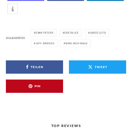
EVAN PETERS
GRETA LEE
JARED LETO
SCHLAGWÖRTER
JEFF BRIDGES
NINE INCH NAILS
TEILEN
TWEET
PIN
TOP REVIEWS