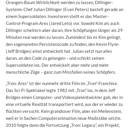
Orangen-Baum Wirklichkeit werden zu lassen, Dillinger-
Systems-Chef Julian Dillinger (Evan Peters) bastelt gerade an
einem Supersoldaten. Investoren stellt er das Master-
Control-Program Ares (Jared Leto) vor. Sowohl Kim als auch
Dillinger scheitern aber daran, ihre Schöpfungen länger als 29
Minuten real werden zu lassen. Zumindest bis es Kim gelingt,
den sogenannten Persistenzcode zu finden, den Kevin Flynn
(Jeff Bridges) einst entwickelt hat. Julian setzt nun alles
daran, an den Code zu gelangen – und schickt seinen
Supersoldaten los. Der entwickelt aber mehr und mehr
menschliche Züge – ganz zum Missfallen seines Schöpfers.
„Tron: Ares“ ist der nunmehr dritte Film im „Tron“-Franchise.
Das Sci-Fi-Spektakel legte 1982 mit „Tron“ los, in dem Jeff
Bridges einen Computer- und Videospielentwickler gab, der in
eine virtuelle Realität transportiert wird, aus der er wieder zu
flüchten versucht. Kein grandioser Film, aber ein Meilenstein,
weil er in Sachen Computeranimation neue Maßstäbe setzte.
2010 folgte dann die Fortsetzung „Tron: Legacy“, ein Projekt,