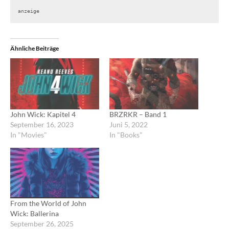
anzeige
Ähnliche Beiträge
John Wick: Kapitel 4
BRZRKR – Band 1
September 16, 2023
Juni 5, 2022
In "Movies"
In "Books"
From the World of John
Wick: Ballerina
September 26, 2025