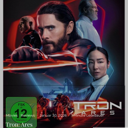
Movies
Reviews
·
Januar 30, 2026
·
1 Minute Lesedauer
Tron: Ares