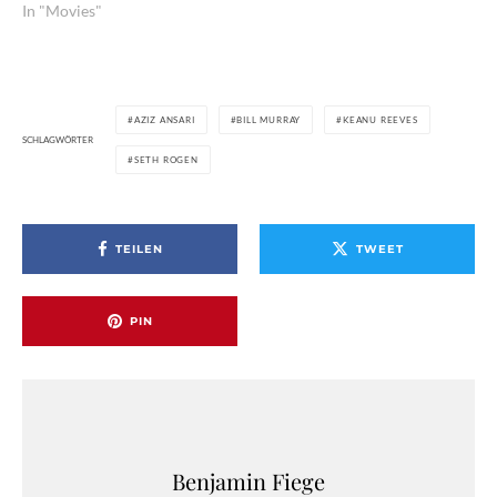
In "Movies"
AZIZ ANSARI
BILL MURRAY
KEANU REEVES
SCHLAGWÖRTER
SETH ROGEN
TEILEN
TWEET
PIN
Benjamin Fiege