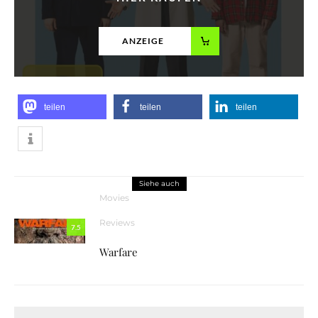
ANZEIGE
teilen
teilen
teilen
Siehe auch
Movies
Reviews
7.5
Warfare