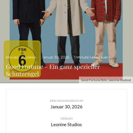
Movies
Reviews
·
Januar 30, 2026
·
1 Minute Lesedauer
Good Fortune – Ein ganz spezieller
Schutzengel
Good Fortune (foto: Leonine Studios)
ERSCHEINUNGSDATUM
Januar 30, 2026
VERLEIH
Leonine Studios