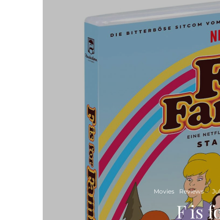
Movies
Reviews
·
Jul
F is 