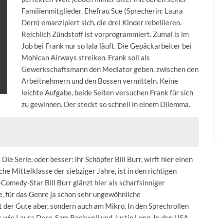
Familienmitglieder. Ehefrau Sue (Sprecherin: Laura
Dern) emanzipiert sich, die drei Kinder rebellieren.
Reichlich Zündstoff ist vorprogrammiert. Zumal is im
Job bei Frank nur so lala läuft. Die Gepäckarbeiter bei
Mohican Airways streiken. Frank soll als
Gewerkschaftsmann den Mediator geben, zwischen den
Arbeitnehmern und den Bossen vermitteln. Keine
leichte Aufgabe, beide Seiten versuchen Frank für sich
zu gewinnen. Der steckt so schnell in einem Dilemma.
Die Serie, oder besser: ihr Schöpfer Bill Burr, wirft hier einen
he Mittelklasse der siebziger Jahre, ist in den richtigen
omedy-Star Bill Burr glänzt hier als scharfsinniger
e, für das Genre ja schon sehr ungewöhnliche
t der Gute aber, sondern auch am Mikro. In den Sprechrollen
 wie Laura Dern, Sam Rockwell und Justin Long. In den USA