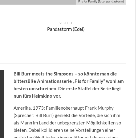
F is for Family (foto: pandastorm)
VERLEIH
Pandastorm (Edel)
Bill Burr meets the Simpsons – so könnte man die
bittersüße Animationsserie „F is for Family“ wohl am
besten umschreiben. Die erste Staffel der Serie liegt
nun fürs Heimkino vor.
Amerika, 1973: Familienoberhaupt Frank Murphy
(Sprecher: Bill Burr) genießt die Vorteile, die sich ihm
als Mann im Land der unbegrenzten Möglichkeiten so
bieten. Dabei kollidieren seine Vorstellungen einer
perfekten Welt jedoch immer öfter mit denen seiner