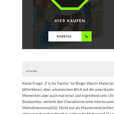
HIER KAUFEN
ANZEIGE
anzeige
Keine Frage: „F is for Family“ ist Binge-Watch-Material. 
bitterbösen, aber urkomischen Blick auf die amerikanisc
Momenten aber auch mal ernst und ergreifend sein. US-C
Beobachter, verleiht den Charakteren eine interessant
Mehrdimensionalität. Nicht nur als Mastermind brillier
glänzen neben ihm überdies zahlreiche Hollywood-Stars