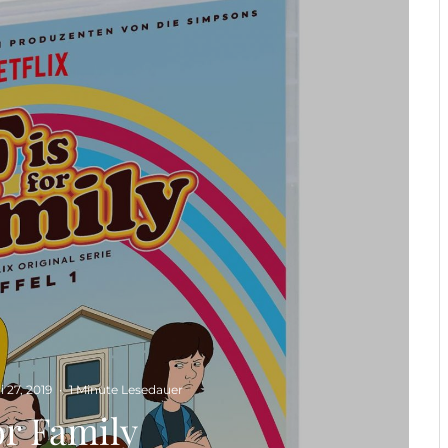
i 27, 2019
·
1 Minute Lesedauer
for Family