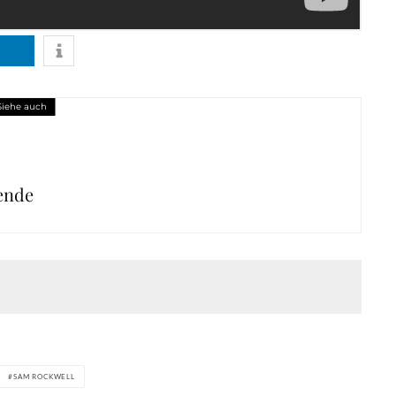
Siehe auch
ende
SAM ROCKWELL