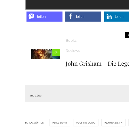
teilen
teilen
teilen
Books
Reviews
7
John Grisham – Die Leg
anzeige
SCHLAGWÖRTER
BILL BURR
JUSTIN LONG
LAURA DERN