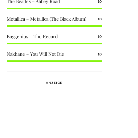
The Beatles – Abbey Road
10
Metallica – Metallica (The Black Album)
10
Boygenius – The Record
10
Nakhane – You Will Not Die
10
ANZEIGE