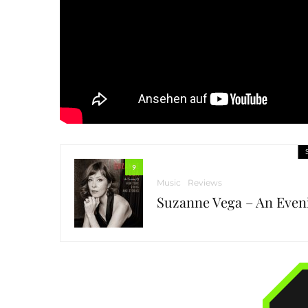
9
Music
Reviews
Suzanne Vega – An Even