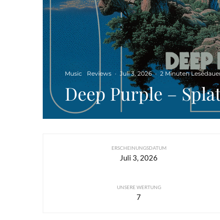
Music
Reviews
·
Juli 3, 2026
·
2 Minuten Lesedaue
Deep Purple – Splat
ERSCHEINUNGSDATUM
Juli 3, 2026
UNSERE WERTUNG
7