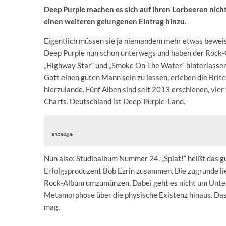
Deep Purple machen es sich auf ihren Lorbeeren nicht
einen weiteren gelungenen Eintrag hinzu.
Eigentlich müssen sie ja niemandem mehr etwas beweise
Deep Purple nun schon unterwegs und haben der Rock-Ge
„Highway Star“ und „Smoke On The Water“ hinterlassen. 
Gott einen guten Mann sein zu lassen, erleben die Brite
hierzulande. Fünf Alben sind seit 2013 erschienen, vier
Charts. Deutschland ist Deep-Purple-Land.
anzeige
Nun also: Studioalbum Nummer 24. „Splat!“ heißt das g
Erfolgsproduzent Bob Ezrin zusammen. Die zugrunde lieg
Rock-Album umzumünzen. Dabei geht es nicht um Unter
Metamorphose über die physische Existenz hinaus. Das is
mag.