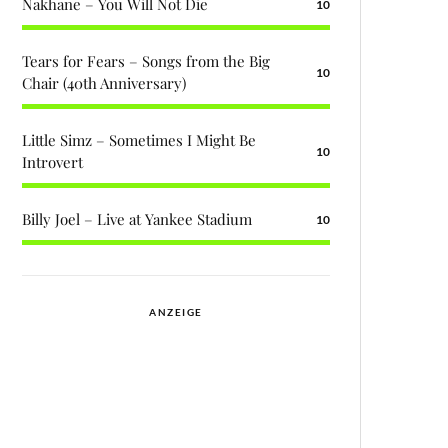
Nakhane – You Will Not Die
10
Tears for Fears – Songs from the Big
10
Chair (40th Anniversary)
Little Simz – Sometimes I Might Be
10
Introvert
Billy Joel – Live at Yankee Stadium
10
ANZEIGE