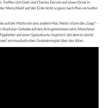
e: Treffen sich Gott und Charles Darwin auf einen Drink in
der Menschheit auf der Erde nicht so ganz nach Plan verlaufen
e auf der Platte ein ums andere Mal. Meist sitzen die „Gags“ –
 das Rockstar-Gehabe auf den Arm genommen wird. Manchmal
Tippfehler auf einer Speisekarte inspiriert, bei dem es leicht
own“, ein musikalisches Gedankenspiel über das Alter.