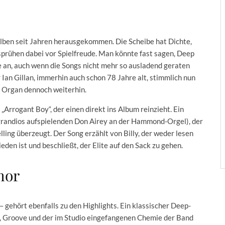
Alben seit Jahren herausgekommen. Die Scheibe hat Dichte,
prühen dabei vor Spielfreude. Man könnte fast sagen, Deep
e an, auch wenn die Songs nicht mehr so ausladend geraten
Ian Gillan, immerhin auch schon 78 Jahre alt, stimmlich nun
n Organ dennoch weiterhin.
Arrogant Boy“, der einen direkt ins Album reinzieht. Ein
grandios aufspielenden Don Airey an der Hammond-Orgel), der
lling überzeugt. Der Song erzählt von Billy, der weder lesen
den ist und beschließt, der Elite auf den Sack zu gehen.
mor
 gehört ebenfalls zu den Highlights. Ein klassischer Deep-
ff, Groove und der im Studio eingefangenen Chemie der Band