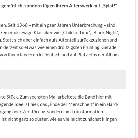
 gemütlich, sondern fügen ihrem Alterswerk mit „Splat!“
n. Seit 1968 – mit ein paar Jahren Unterbrechung – sind
meinde ewige Klassiker wie „Child in Time“, „Black Night“,
Statt sich aber einfach aufs Altenteil zurückzuziehen und
n derzeit so etwas wie einen drölfzigsten Frühling. Gerade
 von ihnen landeten in Deutschland auf Platz eins der Album-
ute Stück. Zum sechsten Mal arbeitete die Band hier mit
ende Idee ist hier, das „Ende der Menschheit“ in ein Hard-
gang oder Zerstörung, sondern um Transformation –
t nicht ganz so düster, wie es vielleicht zunächst klingen