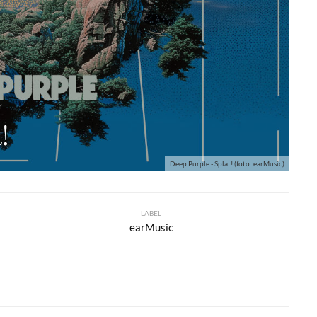
r
!
Deep Purple - Splat! (foto: earMusic)
LABEL
earMusic