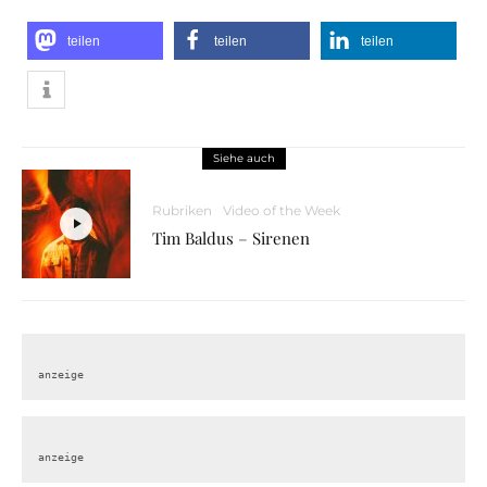
teilen
teilen
teilen
Siehe auch
Rubriken
Video of the Week
Tim Baldus – Sirenen
anzeige
anzeige