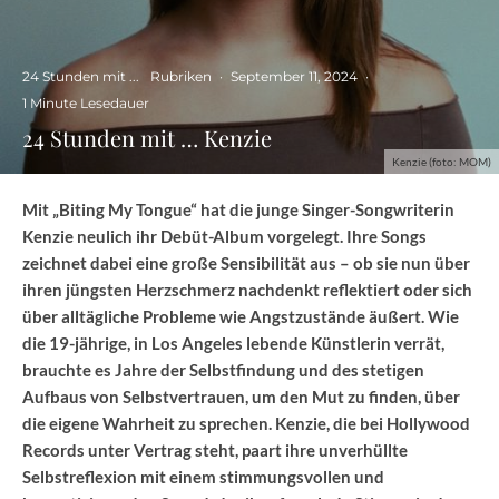
24 Stunden mit ...
Rubriken
·
September 11, 2024
·
1 Minute Lesedauer
24 Stunden mit … Kenzie
Kenzie (foto: MOM)
Mit „Biting My Tongue“ hat die junge Singer-Songwriterin
Kenzie neulich ihr Debüt-Album vorgelegt. Ihre Songs
zeichnet dabei eine große Sensibilität aus – ob sie nun über
ihren jüngsten Herzschmerz nachdenkt reflektiert oder sich
über alltägliche Probleme wie Angstzustände äußert. Wie
die 19-jährige, in Los Angeles lebende Künstlerin verrät,
brauchte es Jahre der Selbstfindung und des stetigen
Aufbaus von Selbstvertrauen, um den Mut zu finden, über
die eigene Wahrheit zu sprechen. Kenzie, die bei Hollywood
Records unter Vertrag steht, paart ihre unverhüllte
Selbstreflexion mit einem stimmungsvollen und