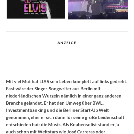
ANZEIGE
Interviews
My Soundtrack
·
September 9, 2024
·
3 Minuten Lesedauer
My Soundtrack: LIAS
LIAS (foto: Julian Mathieu)
Mit viel Mut hat LIAS sein Leben komplett auf links gedreht.
Fast wäre der Singer-Songwriter aus Berlin mit
niederländischen Wurzeln nämlich in einer ganz anderen
Branche gelandet. Er hat den Umweg über BWL,
Investmentbanking und die Berliner Start-Up Welt
genommen, eher er sich dann für seine große Leidenschaft
entschieden hat: die Musik. Als Knabensolist stand er ja
auch schon mit Weltstars wie José Carreras oder