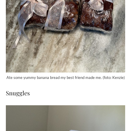
Ate some yummy banana bread my best friend made me. (foto: Kenzie)
Snuggles