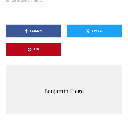
In "24 Stunden mit ..."
TEILEN
TWEET
PIN
Benjamin Fiege