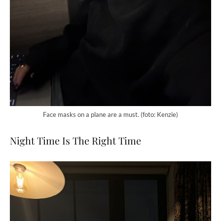
Face masks on a plane are a must. (foto: Kenzie)
Night Time Is The Right Time