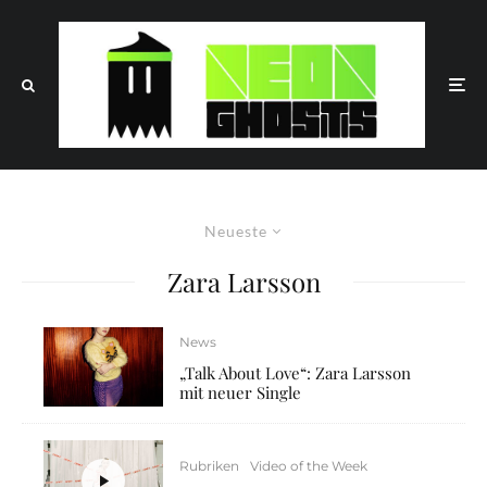
Neueste
Zara Larsson
News
„Talk About Love“: Zara Larsson
mit neuer Single
Rubriken
Video of the Week