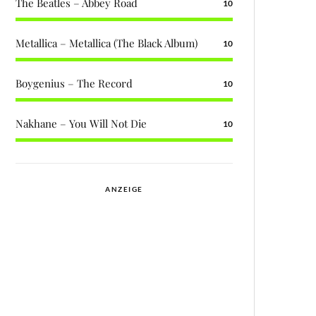
The Beatles – Abbey Road
10
Metallica – Metallica (The Black Album)
10
Boygenius – The Record
10
Nakhane – You Will Not Die
10
ANZEIGE