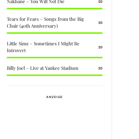
Nakhane – You Will Not Die
10
Tears for Fears – Songs from the Big
10
Chair (40th Anniversary)
Little Simz – Sometimes I Might Be
10
Introvert
Billy Joel – Live at Yankee Stadium
10
ANZEIGE