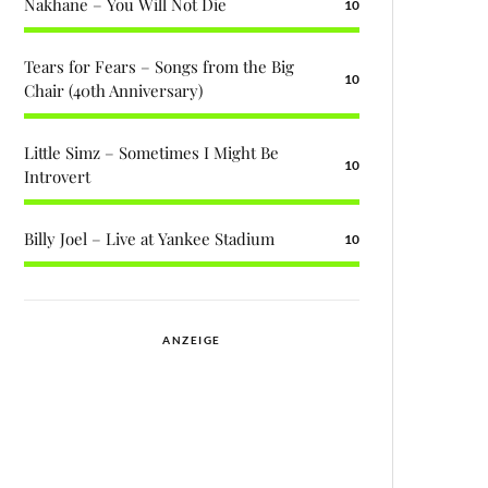
Nakhane – You Will Not Die
10
Tears for Fears – Songs from the Big
10
Chair (40th Anniversary)
Little Simz – Sometimes I Might Be
10
Introvert
Billy Joel – Live at Yankee Stadium
10
ANZEIGE