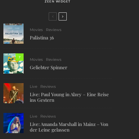
ZEEN WIDGET
Movies
Reviews
Palästina 36
7
Movies
Reviews
Geliebter Spinner
Live
Reviews
Live: Paul Young in Alzey – Eine Reise
ins Gestern
Live
Reviews
Live: Amanda Marshall in Mainz – Von
der Leine gelassen