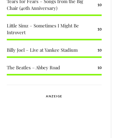
Tears for Fears – Songs from the Big
10
Chair (40th Anniversary)
Little Simz – Sometimes I Might Be
10
Introvert
Billy Joel – Live at Yankee Stadium
10
The Beatles – Abbey Road
10
ANZEIGE