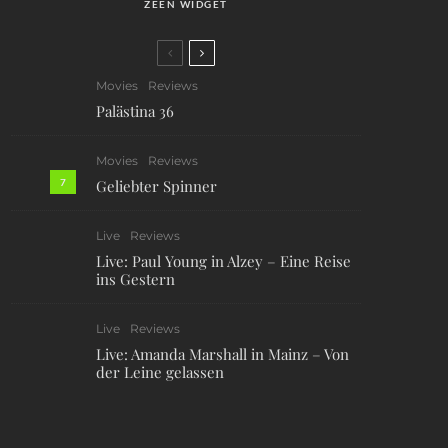
ZEEN WIDGET
Movies
Reviews
Palästina 36
Movies
Reviews
7
Geliebter Spinner
Live
Reviews
Live: Paul Young in Alzey – Eine Reise
ins Gestern
Live
Reviews
Live: Amanda Marshall in Mainz – Von
der Leine gelassen