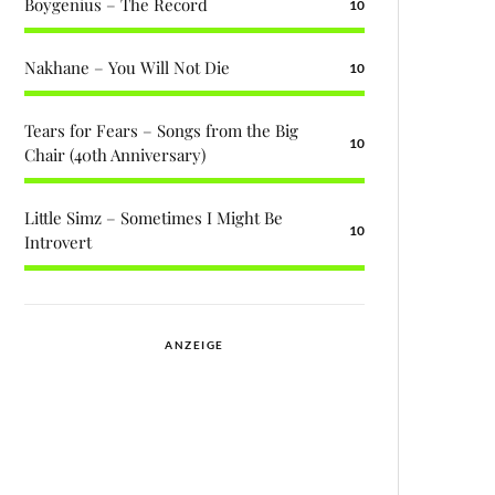
Boygenius – The Record
10
Nakhane – You Will Not Die
10
Tears for Fears – Songs from the Big
10
Chair (40th Anniversary)
Little Simz – Sometimes I Might Be
10
Introvert
ANZEIGE