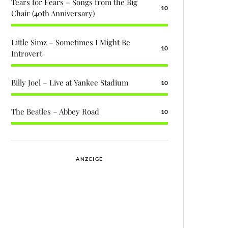
Tears for Fears – Songs from the Big
10
Chair (40th Anniversary)
Little Simz – Sometimes I Might Be
10
Introvert
Billy Joel – Live at Yankee Stadium
10
The Beatles – Abbey Road
10
ANZEIGE