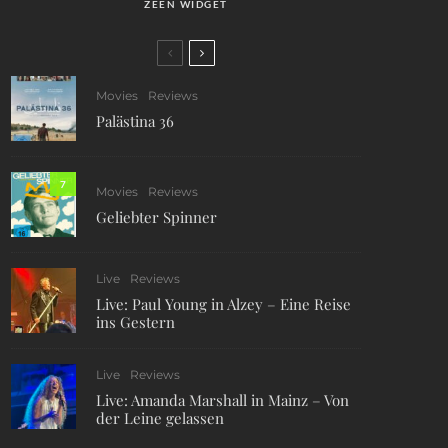
ZEEN WIDGET
Movies
Reviews
Palästina 36
7
Movies
Reviews
Geliebter Spinner
Live
Reviews
Live: Paul Young in Alzey – Eine Reise
ins Gestern
Live
Reviews
Live: Amanda Marshall in Mainz – Von
der Leine gelassen