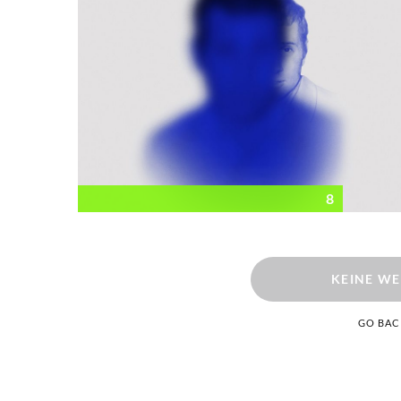
8
KEINE WE
GO BAC