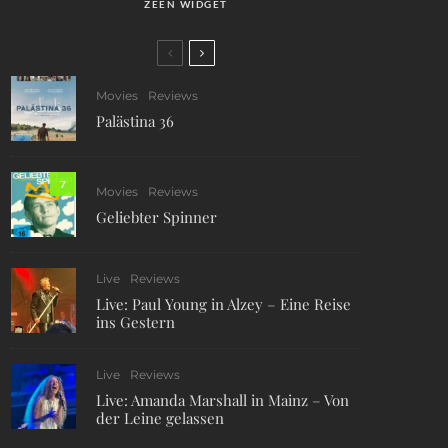
ZEEN WIDGET
Movies
Reviews
Palästina 36
7
Movies
Reviews
Geliebter Spinner
Live
Reviews
Live: Paul Young in Alzey – Eine Reise
ins Gestern
Live
Reviews
Live: Amanda Marshall in Mainz – Von
der Leine gelassen