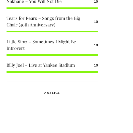
Nakhane – You Will Not Die
10
Tears for Fears – Songs from the Big
10
Chair (40th Anniversary)
Little Simz – Sometimes I Might Be
10
Introvert
Billy Joel – Live at Yankee Stadium
10
ANZEIGE