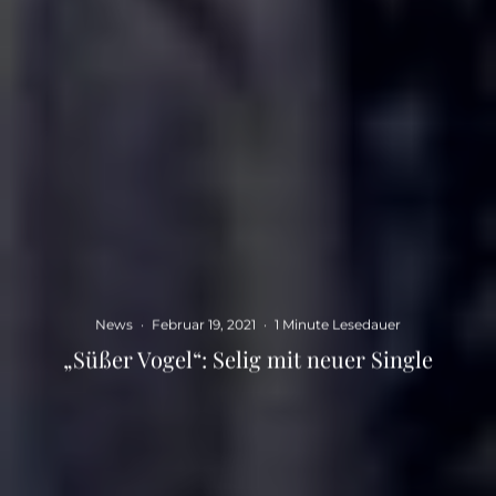
News
·
Februar 19, 2021
·
1 Minute Lesedauer
„Süßer Vogel“: Selig mit neuer Single