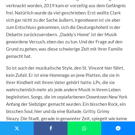
verknackt worden, 2019 kam er vorzeitig aus dem Gefängnis
frei. Natürlich wurde da viel geschrieben. Erst wollte Clark
sich gar nicht zu der Sache äußern, irgendwann ist sie aber
zum Entschluss gekommen, sich die Deutungshoheit in der
Debatte zurückzuerobern. „Daddy’s Home“ ist der Musik
gewordene Versuch, eben das zu tun. Und der Frage auf den
Grund zu gehen, was diese schwierige Zeit mit ihrer Familie
gemacht hat.
So ist auch der musikalische Style, den St. Vincent hier fährt,
kein Zufall. Er ist eine Hommage an jene Platten, die sie in
ihrer Kindheit mit ihrem Vater gehört hatte. LPs, die sie
wahrscheinlich mehr als jede andere Musik in ihrem Leben
begleiteten. Songs, die im sepiafarbenen Downtown New York
Anfang der Siebziger gemacht wurden. Ein bisschen Rock, ein
bisschen Soul, hier und da eine Ballade. Gritty. Grimy
Sleazy. Die Stadt, gerade in genannter Zeit, spiegelt wie keine
andere diese Gleichzeitigkeit von Glamour und
Überlebenskampf wider. Verheißung und Untergang.