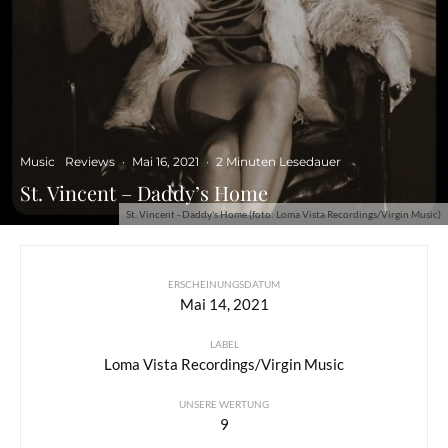
Music
Reviews
·
Mai 16, 2021
·
2 Minuten Lesedauer
St. Vincent – Daddy’s Home
St. Vincent - Daddy's Home (foto: Loma Vista Recordings/Virgin Music)
ERSCHEINUNGSDATUM
Mai 14, 2021
LABEL
Loma Vista Recordings/Virgin Music
UNSERE WERTUNG
9