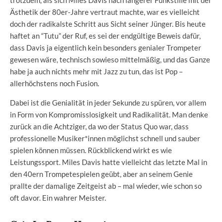
trotzdem, als sich Miles Davis nach längerer Funkstille mit der
Ästhetik der 80er-Jahre vertraut machte, war es vielleicht
doch der radikalste Schritt aus Sicht seiner Jünger. Bis heute
haftet an “Tutu” der Ruf, es sei der endgültige Beweis dafür,
dass Davis ja eigentlich kein besonders genialer Trompeter
gewesen wäre, technisch sowieso mittelmäßig, und das Ganze
habe ja auch nichts mehr mit Jazz zu tun, das ist Pop –
allerhöchstens noch Fusion.
Dabei ist die Genialität in jeder Sekunde zu spüren, vor allem
in Form von Kompromisslosigkeit und Radikalität. Man denke
zurück an die Achtziger, da wo der Status Quo war, dass
professionelle Musiker*innen möglichst schnell und sauber
spielen können müssen. Rückblickend wirkt es wie
Leistungssport. Miles Davis hatte vielleicht das letzte Mal in
den 40ern Trompetespielen geübt, aber an seinem Genie
prallte der damalige Zeitgeist ab – mal wieder, wie schon so
oft davor. Ein wahrer Meister.