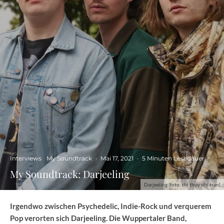
Interviews
My Soundtrack
·
Mai 17, 2021
·
5 Minuten Lesedauer
My Soundtrack: Darjeeling
Darjeeling (foto: thi thuy nhi tran)
Irgendwo zwischen Psychedelic, Indie-Rock und verquerem
Pop verorten sich Darjeeling. Die Wuppertaler Band,