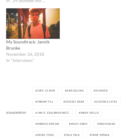
In "24 Stunden mit ..."
My Soundtrack: Jannik
Brunke
November 26, 2018
In "Interviews"
CATE LE BON
DARJEELING
DUNGEN
FABIAN TILL
GRIZZLY BEAR
GUSTAV EJSTES
SCHLAGWÖRTER
JAN R. SZALANKIEWICZ
MARK HOLLIS
MARKUS KRESIN
MILES DAVIS
RADIOHEAD
REINE FISKE
TALK TALK
TAME IMPALA