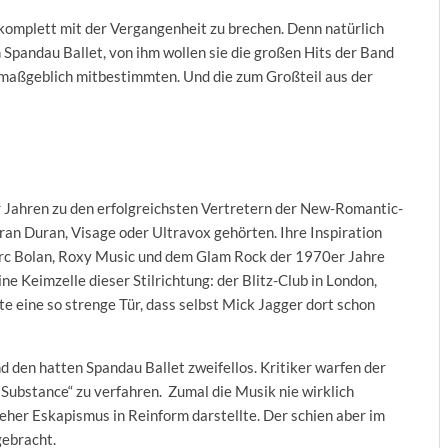
 komplett mit der Vergangenheit zu brechen. Denn natürlich
Spandau Ballet, von ihm wollen sie die großen Hits der Band
 maßgeblich mitbestimmten. Und die zum Großteil aus der
r Jahren zu den erfolgreichsten Vertretern der New-Romantic-
an Duran, Visage oder Ultravox gehörten. Ihre Inspiration
Marc Bolan, Roxy Music und dem Glam Rock der 1970er Jahre
e Keimzelle dieser Stilrichtung: der Blitz-Club in London,
e eine so strenge Tür, dass selbst Mick Jagger dort schon
 den hatten Spandau Ballet zweifellos. Kritiker warfen der
 Substance“ zu verfahren. Zumal die Musik nie wirklich
 eher Eskapismus in Reinform darstellte. Der schien aber im
ngebracht.