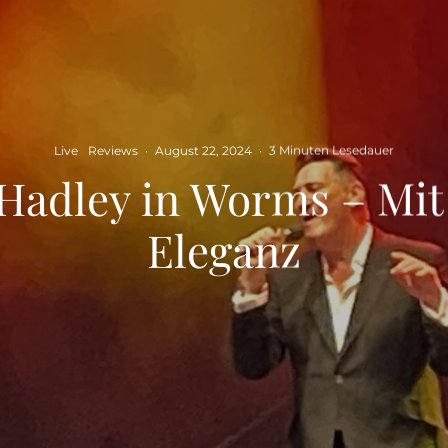
Live
Reviews
·
August 22, 2024
·
3 Minuten Lesedauer
 Hadley in Worms – Mi
Eleganz