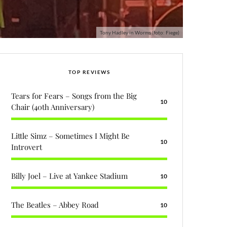
Tony Hadley in Worms (foto: Fiege)
TOP REVIEWS
Tears for Fears – Songs from the Big
10
Chair (40th Anniversary)
Little Simz – Sometimes I Might Be
10
Introvert
Billy Joel – Live at Yankee Stadium
10
The Beatles – Abbey Road
10